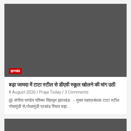
झारखंड
बड़ा जामदा में टाटा स्टील से डीएवी स्कूल खोलने की मांग उठी
8 August 2026
Praja Today
3 Comments
@ संगीता पाण्डेय पश्चिम सिंहभूम झारखंड :- मुख्य महाप्रबंधक टाटा स्टील
नोवामुंडी से,नोआमुंडी प्रखंड स्थित बड़ा…