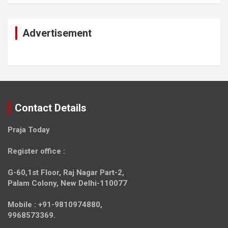
Advertisement
Contact Details
Praja Today
Register office
:
G-60,1st Floor, Raj Nagar Part-2,
Palam Colony, New Delhi-110077
Mobile :
+91-9810974880,
9968573369.