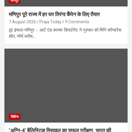
मणिपुर
मणिपुर पूरे राज्य में हर घर तिरंगा कैंपेन के लिए तैयार
7 August 2026
Praja Today
9 Comments
@ इंफाल मणिपुर :- आर्ट एंड कल्चर डिपार्टमेंट ने गुरुवार को मिनि कॉन्फ्रेंस
हॉल, नॉर्थ ब्लॉक,…
डिफ़ेंस
‘अग्नि-4’ बैलिस्टिक मिसाइल का सफल परीक्षण, भारत की