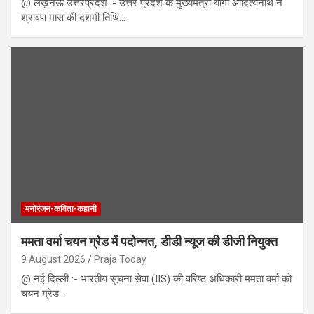
@ लख़नऊ उत्तरप्रदेश :- उत्तर प्रदेश के मुख्यमंत्री योगी आदित्यनाथ ने
श्रावण मास की दशमी तिथि…
मनोरंजन-कविता-कहानी
ममता वर्मा चयन ग्रेड में पदोन्नत, डीडी न्यूज की डीजी नियुक्त
9 August 2026
Praja Today
@ नई दिल्ली :- भारतीय सूचना सेवा (IIS) की वरिष्ठ अधिकारी ममता वर्मा को
चयन ग्रेड…