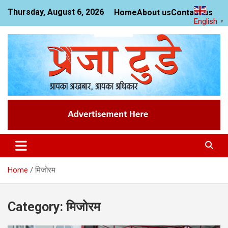
Skip
Thursday, August 6, 2026
Home
About us
Contact us
to
English
▼
content
News Website
Praja Today
Home
मिजोरम
Category:
मिजोरम