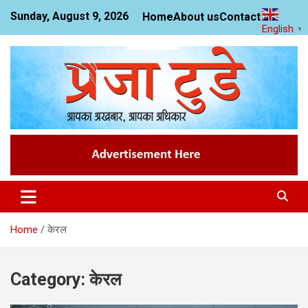
Skip
Sunday, August 9, 2026
Home
About us
Contact us
to
English
▼
content
News Website
Praja Today
Home
केरल
Category:
केरल