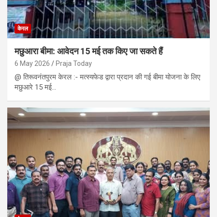
केरल
मछुआरा बीमा: आवेदन 15 मई तक किए जा सकते हैं
6 May 2026
Praja Today
@ तिरूवनंतपुरम केरल :- मत्स्यफेड द्वारा प्रदान की गई बीमा योजना के लिए
मछुआरे 15 मई…