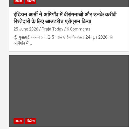
असम
डिफ़ेंस
इंडियन आर्मी ने अमिंगाँव में वीरांगनाओं और उनके करीबी
रिश्तेदारों के लिए आउटरीच प्रोग्राम किया
25 June 2026
Praja Today
6 Comments
@ गुवाहाटी असम :- HQ 51 सब एरिया के तहत, 24 जून 2026 को
अमिंगाँव में,…
असम
डिफ़ेंस