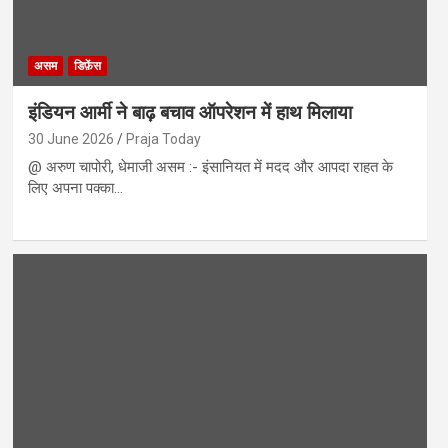
असम
डिफ़ेंस
इंडियन आर्मी ने बाढ़ बचाव ऑपरेशन में हाथ मिलाया
30 June 2026
Praja Today
@ अरुण चापोरी, धेमाजी असम :- इंसानियत में मदद और आपदा राहत के
लिए अपना पक्का…