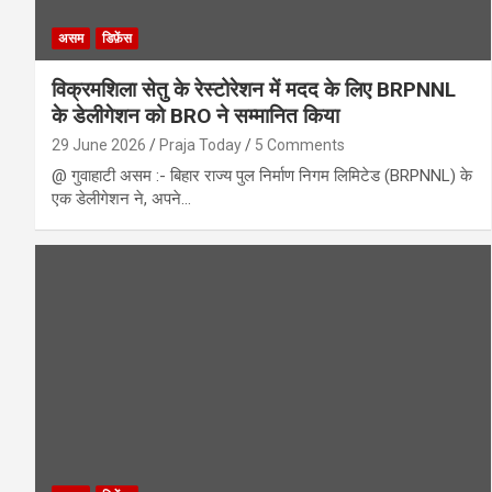
असम
डिफ़ेंस
विक्रमशिला सेतु के रेस्टोरेशन में मदद के लिए BRPNNL
के डेलीगेशन को BRO ने सम्मानित किया
29 June 2026
Praja Today
5 Comments
@ गुवाहाटी असम :- बिहार राज्य पुल निर्माण निगम लिमिटेड (BRPNNL) के
एक डेलीगेशन ने, अपने…