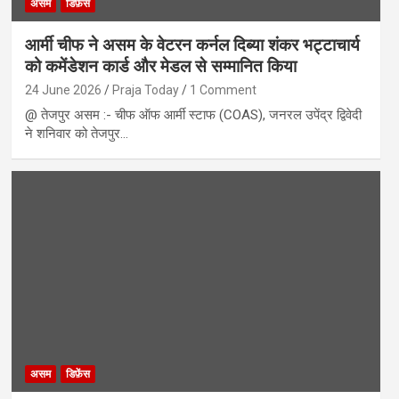
असम
डिफ़ेंस
आर्मी चीफ ने असम के वेटरन कर्नल दिब्या शंकर भट्टाचार्य
को कमेंडेशन कार्ड और मेडल से सम्मानित किया
24 June 2026
Praja Today
1 Comment
@ तेजपुर असम :- चीफ ऑफ आर्मी स्टाफ (COAS), जनरल उपेंद्र द्विवेदी
ने शनिवार को तेजपुर…
असम
डिफ़ेंस