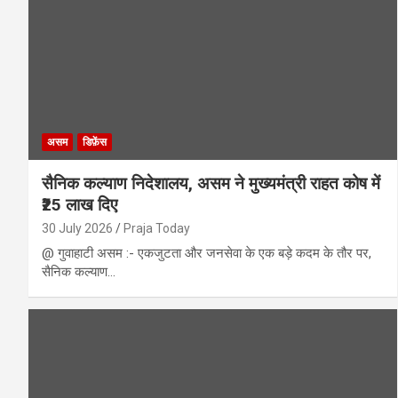
असम
डिफ़ेंस
सैनिक कल्याण निदेशालय, असम ने मुख्यमंत्री राहत कोष में
₹25 लाख दिए
30 July 2026
Praja Today
@ गुवाहाटी असम :- एकजुटता और जनसेवा के एक बड़े कदम के तौर पर,
सैनिक कल्याण…