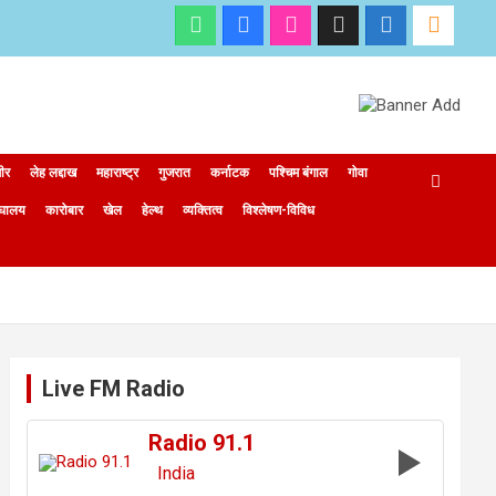
मीर
लेह लद्दाख
महाराष्ट्र
गुजरात
कर्नाटक
पश्चिम बंगाल
गोवा
ेघालय
कारोबार
खेल
हेल्थ
व्यक्तित्व
विश्लेषण-विविध
Live FM Radio
Radio 91.1
India