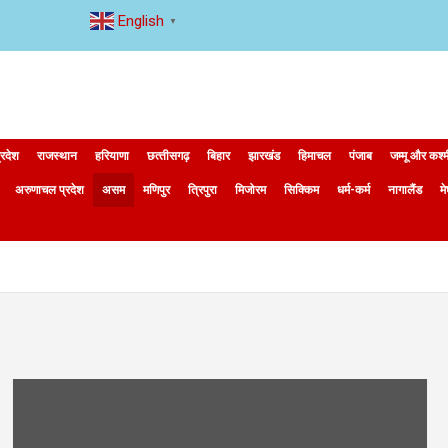
English
▼
्रदेश
राजस्थान
हरियाणा
छत्‍तीसगढ़
बिहार
झारखंड
हिमाचल
पंजाब
जम्मू और कश्
अरुणाचल प्रदेश
असम
मणिपुर
त्रिपुरा
मिजोरम
सिक्किम
धर्म-कर्म
नागालैंड
म