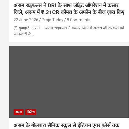
असम राइफल्स ने DRI के साथ जॉइंट ऑपरेशन में कछार
जिले, असम में ₹1.31CR कीमत के अफीम के बीज ज़ब्त किए
22 June 2026
Praja Today
8 Comments
@ गुवाहाटी असम :- असम राइफल्स ने कछार जिले में ड्रग्स की तस्करी की
जानकारी के…
असम
डिफ़ेंस
असम के गोलपारा सैनिक स्कूल से इंडियन एयर फ़ोर्स तक