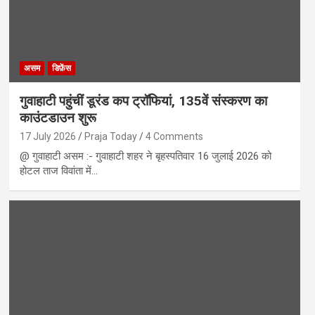
असम
डिफ़ेंस
गुवाहाटी पहुंचीं डूरंड कप ट्रॉफियां, 135वें संस्करण का
काउंटडाउन शुरू
17 July 2026
Praja Today
4 Comments
@ गुवाहाटी असम :- गुवाहाटी शहर ने बृहस्पतिवार 16 जुलाई 2026 को
होटल ताज विवांता में…