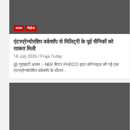
असम
डिफ़ेंस
एंटरप्रेन्योरशिप वर्कशॉप से ​​मिलिट्री के पूर्व सैनिकों को
ताकत मिली
18 July 2026
Praja Today
@ गुवाहाटी असम :- NER चैप्टर PHDCCI द्वारा ऑर्गनाइज़ की गई एक
एंटरप्रेन्योरशिप वर्कशॉप के दौरान…