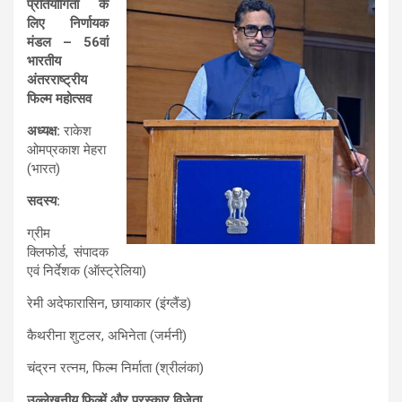
प्रतियोगिता के
लिए निर्णायक
मंडल – 56वां
भारतीय
अंतरराष्ट्रीय
फिल्म महोत्सव
अध्यक्ष:
राकेश
ओमप्रकाश मेहरा
(भारत)
सदस्य:
ग्रीम
क्लिफोर्ड, संपादक
एवं निर्देशक (ऑस्ट्रेलिया)
रेमी अदेफारासिन, छायाकार (इंग्लैंड)
कैथरीना शुटलर, अभिनेता (जर्मनी)
चंद्रन रत्नम, फिल्म निर्माता (श्रीलंका)
उल्लेखनीय फिल्में और पुरस्कार विजेता