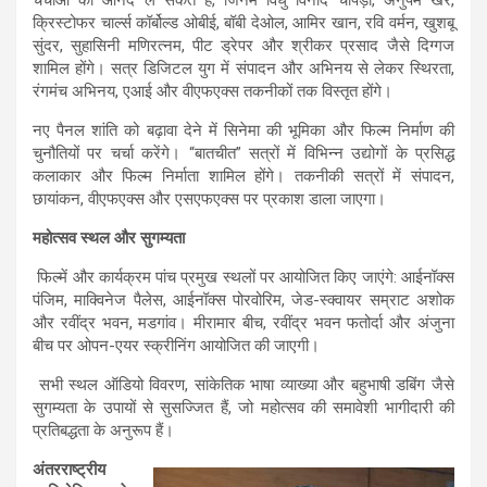
चर्चाओं का आनंद ले सकते हैं, जिनमें विधु विनोद चोपड़ा, अनुपम खेर,
क्रिस्टोफर चार्ल्स कॉर्बोल्ड ओबीई, बॉबी देओल, आमिर खान, रवि वर्मन, खुशबू
सुंदर, सुहासिनी मणिरत्नम, पीट ड्रेपर और श्रीकर प्रसाद जैसे दिग्गज
शामिल होंगे। सत्र डिजिटल युग में संपादन और अभिनय से लेकर स्थिरता,
रंगमंच अभिनय, एआई और वीएफएक्स तकनीकों तक विस्तृत होंगे।
नए पैनल शांति को बढ़ावा देने में सिनेमा की भूमिका और फिल्म निर्माण की
चुनौतियों पर चर्चा करेंगे। “बातचीत” सत्रों में विभिन्न उद्योगों के प्रसिद्ध
कलाकार और फिल्म निर्माता शामिल होंगे। तकनीकी सत्रों में संपादन,
छायांकन, वीएफएक्स और एसएफएक्स पर प्रकाश डाला जाएगा।
महोत्सव स्थल और सुगम्यता
फिल्में और कार्यक्रम पांच प्रमुख स्थलों पर आयोजित किए जाएंगे: आईनॉक्स
पंजिम, माक्विनेज पैलेस, आईनॉक्स पोरवोरिम, जेड-स्क्वायर सम्राट अशोक
और रवींद्र भवन, मडगांव। मीरामार बीच, रवींद्र भवन फतोर्दा और अंजुना
बीच पर ओपन-एयर स्क्रीनिंग आयोजित की जाएगी।
सभी स्थल ऑडियो विवरण, सांकेतिक भाषा व्याख्या और बहुभाषी डबिंग जैसे
सुगम्यता के उपायों से सुसज्जित हैं, जो महोत्सव की समावेशी भागीदारी की
प्रतिबद्धता के अनुरूप हैं।
अंतरराष्ट्रीय