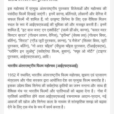
इस महोत्सव में प्रमुख अंतरराष्ट्रीय पुरस्कार विजेताओं और महोत्सव की
पसंदीदा फिल्में दिखाई जाएंगी। इनमें कान्स, बर्लिनाले, लोकार्नो और वेनिस में
सफल फिल्में भी शामिल हैं, जो उत्कृष्ट सिनेमा के लिए एक वैश्विक मिलन
स्थल के रूप में आईएफएफआई की भूमिका को और मजबूत करती हैं। इनमें
शामिल हैं, “इट वाज जस्ट एन एक्सीडेंट” (पाल्मे डी’ओर, कान्स), “फादर मदर
सिस्टर ब्रदर” (गोल्डन लायन, वेनिस), “ड्रीम्स” (सेक्स लव) (गोल्डन बियर,
बर्लिन), “सिराट” (ग्रैंड जूरी पुरस्कार, कान्स), “द मैसेज” (सिल्वर बियर, जूरी
पुरस्कार, बर्लिन), “नो अदर चॉइस” (पीपुल्स चॉइस पुरस्कार, टीआईएफएफ),
“ग्लोमिंग इन लुओमू” (सर्वश्रेष्ठ फिल्म, बुसान), “फ्यूम ओ मोर्टे!” (टाइगर
पुरस्कार, आईएफएफआर), आदि।
भारतीय अंतरराष्ट्रीय फिल्म महोत्सव (आईएफएफआई
)
1952 में स्थापित, भारतीय अंतरराष्ट्रीय फिल्म महोत्सव, सूचना एवं प्रसारण
मंत्रालय और गोवा सरकार द्वारा आयोजित देश का प्रमुख फिल्म समारोह है।
इसका उद्देश्य विश्व सिनेमा की सर्वश्रेष्ठ कृतियों का जश्न मनाना और साथ ही
वैश्विक मंच पर भारतीय फिल्मों और प्रतिभाओं को बढ़ावा देना है। गोवा में
प्रतिवर्ष आयोजित होने वाला आईएफएफआई रचनात्मक आदान-प्रदान, नई
आवाजों की खोज और सिनेमा कला के माध्यम से सांस्कृतिक समझ को बढ़ावा
देने के लिए एक मंच के रूप में कार्य करता है।