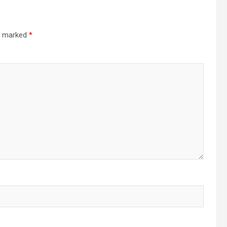
re marked
*