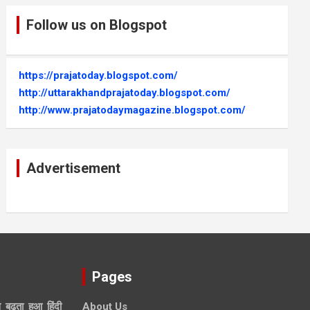
Follow us on Blogspot
https://prajatoday.blogspot.com/
http://uttarakhandprajatoday.blogspot.com/
http://www.prajatodaymagazine.blogspot.com/
Advertisement
Pages
े बढ़ता हुआ हिंदी
About Us