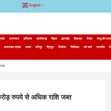
English
▼
्रदेश
राजस्थान
हरियाणा
छत्‍तीसगढ़
बिहार
झारखंड
हिमाचल
पंजाब
जम्मू और कश्
अरुणाचल प्रदेश
असम
मणिपुर
त्रिपुरा
मिजोरम
सिक्किम
धर्म-कर्म
नागालैंड
म
जब्त
ड़ रुपये से अधिक राशि जब्त