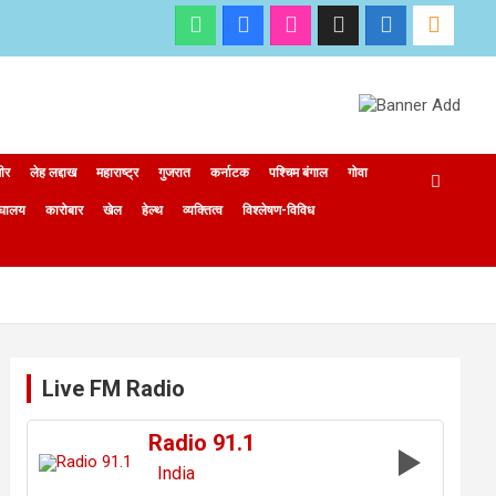
मीर
लेह लद्दाख
महाराष्ट्र
गुजरात
कर्नाटक
पश्चिम बंगाल
गोवा
ेघालय
कारोबार
खेल
हेल्थ
व्यक्तित्व
विश्लेषण-विविध
Live FM Radio
Radio 91.1
India