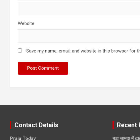
Website
Save my name, email, and website in this browser for t
Contact Details
Recent 
Praja Today
बड़ा जामदा में ट