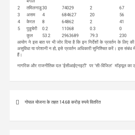
बंगाल
2
तमिलनाडु
30
74029
2
67
3
असम
4
684627
20
56
4
केरल
8
64862
2
41
5
पुडुचेरी
0.2
11068
0.3
0
कुल
53.2
2963689
79.3
230
आयोग ने इस बात पर भी जोर दिया है कि इन निर्देशों के प्रवर्तन के लिए 
असुविधा या परेशानी न हो, इसे प्रवर्तन अधिकारी सुनिश्चित करें। इस संबं
हैं।
नागरिक और राजनीतिक दल ‘ईसीआईएनइटी’ पर ‘सी-विजिल’ मॉड्यूल का उपयो
Post
गोपाल योजना के तहत 14.68 करोड़ रुपये वितरित
navigation