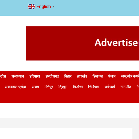
English
▼
्रदेश
राजस्थान
हरियाणा
छत्‍तीसगढ़
बिहार
झारखंड
हिमाचल
पंजाब
जम्मू और कश्
अरुणाचल प्रदेश
असम
मणिपुर
त्रिपुरा
मिजोरम
सिक्किम
धर्म-कर्म
नागालैंड
म