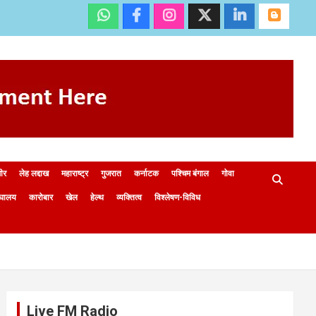
मीर
लेह लद्दाख
महाराष्ट्र
गुजरात
कर्नाटक
पश्चिम बंगाल
गोवा
ेघालय
कारोबार
खेल
हेल्थ
व्यक्तित्व
विश्लेषण-विविध
Live FM Radio