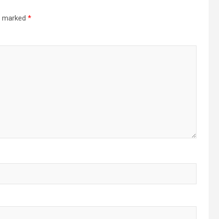
re marked
*