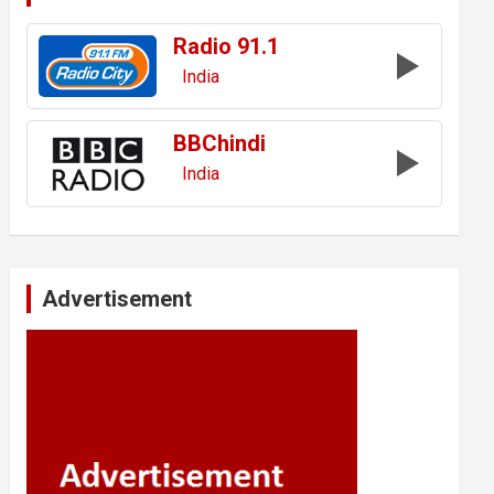
Radio 91.1
India
BBChindi
India
Advertisement