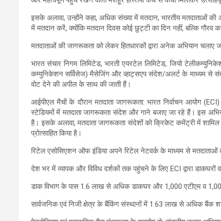
और महत्वपूर्ण पहुंच रखने वाली मशहूर हस्तियां कंधे से कंधा मिलाकर उत्साहपू
इसके अलावा, उन्होंने कहा, अधिक संख्या में मतदान, भारतीय मतदाताओं की ओर
में मतदान करें, क्योंकि मतदान दिवस कोई छुट्टी का दिन नहीं, बल्कि गौरव क
मतदाताओं की जागरूकता को लेकर हितधारकों द्वारा अनेक अभियान चलाए जा रह
भारत संचार निगम लिमिटेड, भारती एयरटेल लिमिटेड, जियो टेलीकम्युनि
कम्युनिकेशन सर्विसेज) मैसेजिंग और व्हाट्सएप संदेश/अलर्ट के माध्यम से संब
वोट देने की अपील के साथ की जाती हैं।
आईपीएल मैचों के दौरान मतदाता जागरूकता: भारत निर्वाचन आयोग (ECI) 
स्टेडियमों में मतदाता जागरूकता संदेश और गाने बजाए जा रहे हैं। इस अभिय
है। इसके अलावा, मतदाता जागरूकता संदेशों को क्रिकेट कमेंट्री में शामि
प्रोत्साहित किया है।
रिटेल एसोसिएशन ऑफ इंडिया अपने रिटेल नेटवर्क के माध्यम से मतदाताओं की ज
देश भर में व्यापक और विविध दर्शकों तक पहुंचने के लिए ECI द्वारा डाकघरों व
डाक विभाग के पास 1.6 लाख से अधिक डाकघर और 1,000 एटीएम व 1,000
सार्वजनिक एवं निजी क्षेत्र के बैंकिंग संस्थानों में 1.63 लाख से अधिक बैं