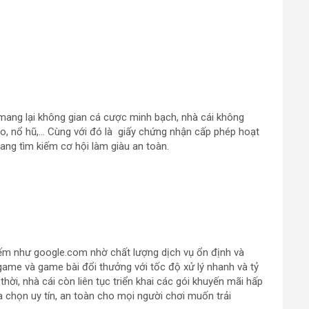
h mang lại không gian cá cược minh bạch, nhà cái không
o, nổ hũ,… Cùng với đó là giấy chứng nhận cấp phép hoạt
ang tìm kiếm cơ hội làm giàu an toàn.
iếm như google.com nhờ chất lượng dịch vụ ổn định và
t game và game bài đổi thưởng với tốc độ xử lý nhanh và tỷ
thời, nhà cái còn liên tục triển khai các gói khuyến mãi hấp
 chọn uy tín, an toàn cho mọi người chơi muốn trải