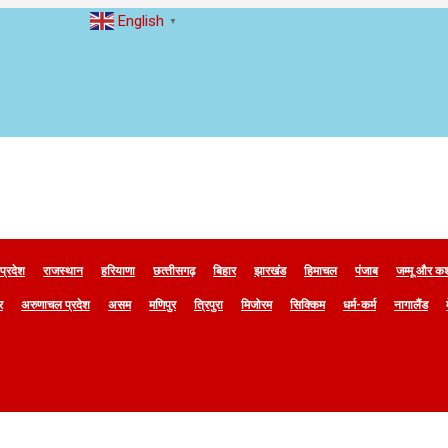
English
▼
 प्रदेश
राजस्थान
हरियाणा
छत्‍तीसगढ़
बिहार
झारखंड
हिमाचल
पंजाब
जम्मू और कश
र
अरुणाचल प्रदेश
असम
मणिपुर
त्रिपुरा
मिजोरम
सिक्किम
धर्म-कर्म
नागालैंड