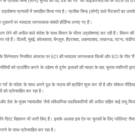
न के प्रतीक चिन्ह (लोगो) चुनाव का पर्व, देश का गर्व” को आईआरसीटीसी के पोर्टल एवं 
्घोषणा प्रणाली में समाहित किया गया है। प्रतीक चिन्ह (लोगो) वाले स्टिकरों का उपयोग स
ुकानों पर मतदाता जागरूकता संबंधी होर्डिंग्स लगाए गए हैं।
 भाग लेने की अपील वाले संदेश के साथ विमान के भीतर उद्घोषणाएं कर रही हैं। विमान की
हे हैं। दिल्ली, मुंबई, कोलकाता, बेंगलुरु, हैदराबाद, अहमदाबाद, लखनऊ, पटना, चंडीगढ़, प
के सिनेमाघर नियमित अंतराल पर ECI की मतदाता जागरूकता फिल्में और ECI के गीत ‘मैं भार
ं को प्रदर्शित करने के उद्देश्य से दुर्गम इलाकों की यात्रा के बाद चुनाव मशीनरी द्वारा
 गर्व’ के संदेश के साथ अपने दूध के पाउच की ब्रांडिंग शुरू कर दी है और सोशल मीडिया प
ं को प्रोत्साहित कर रहा है।
ि और देश के मुख्य न्यायाधीश जैसे संवैधानिक पदाधिकारियों की अपील सहित कई लघु फिल्मो
ंने प्रिंट विज्ञापन भी जारी किए हैं। इसके अलावा इस ऐप पर चुनावों के लिए प्लेलिस्ट तैय
राने के साथ प्रोत्साहित कर रहा है।