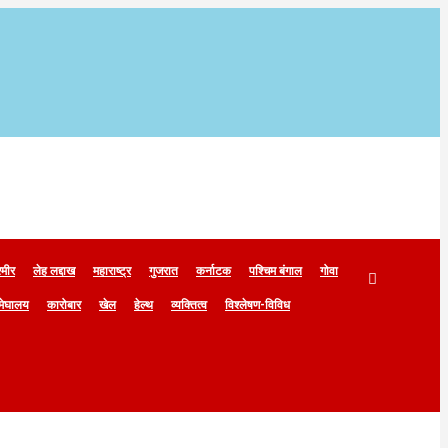
्मीर
लेह लद्दाख
महाराष्ट्र
गुजरात
कर्नाटक
पश्चिम बंगाल
गोवा
मेघालय
कारोबार
खेल
हेल्थ
व्यक्तित्व
विश्लेषण-विविध