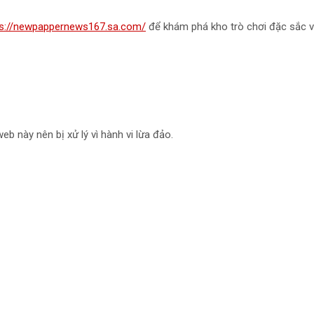
ps://newpappernews167.sa.com/
để khám phá kho trò chơi đặc sắc và
web này nên bị xử lý vì hành vi lừa đảo.