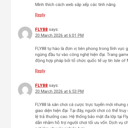
Mình thích cách web sắp xếp các tính năng.
Reply
FLY88
says:
20 March 2026 at 6:01 PM
FLY88 tự hào là đơn vị tiên phong trong lĩnh vực
ngừng đầu tư vào công nghệ hiện đại. Trang gam
động hợp pháp bởi tổ chức quốc tế uy tín Isle of
Reply
FLY88
says:
20 March 2026 at 6:53 PM
FLY88 là sân chơi cá cược trực tuyến mới nhưng 
giao diện hiện đại. Tại đây, người chơi có thể tr
lệ trả thưởng cao. Hệ thống bảo mật đa lớp tại Fly
dẫn nhằm hỗ trợ người chơi tối ưu vốn. Dịch vụ c