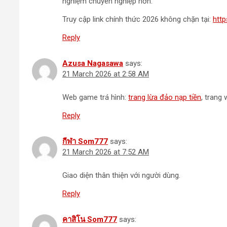
nghiệm chuyên nghiệp hơn.
Truy cập link chính thức 2026 không chặn tại:
htt
Reply
Azusa Nagasawa
says:
21 March 2026 at 2:58 AM
Web game trá hình:
trang lừa đảo nạp tiền
, trang 
Reply
กีฬา Som777
says:
21 March 2026 at 7:52 AM
Giao diện thân thiện với người dùng.
Reply
คาสิโน Som777
says: