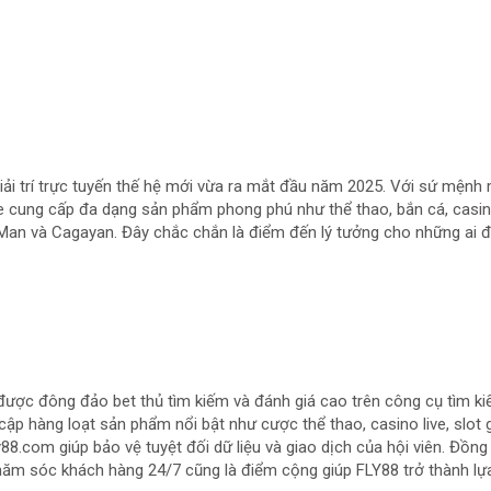
 giải trí trực tuyến thế hệ mới vừa ra mắt đầu năm 2025. Với sứ mện
e cung cấp đa dạng sản phẩm phong phú như thể thao, bắn cá, casin
 Man và Cagayan. Đây chắc chắn là điểm đến lý tưởng cho những ai đ
được đông đảo bet thủ tìm kiếm và đánh giá cao trên công cụ tìm k
uy cập hàng loạt sản phẩm nổi bật như cược thể thao, casino live, slo
88.com giúp bảo vệ tuyệt đối dữ liệu và giao dịch của hội viên. Đồng 
hăm sóc khách hàng 24/7 cũng là điểm cộng giúp FLY88 trở thành lựa