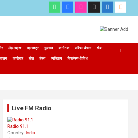
मीर
लेह लद्दाख
महाराष्ट्र
गुजरात
कर्नाटक
पश्चिम बंगाल
गोवा
ेघालय
कारोबार
खेल
हेल्थ
व्यक्तित्व
विश्लेषण-विविध
Live FM Radio
Radio 91.1
Country:
India