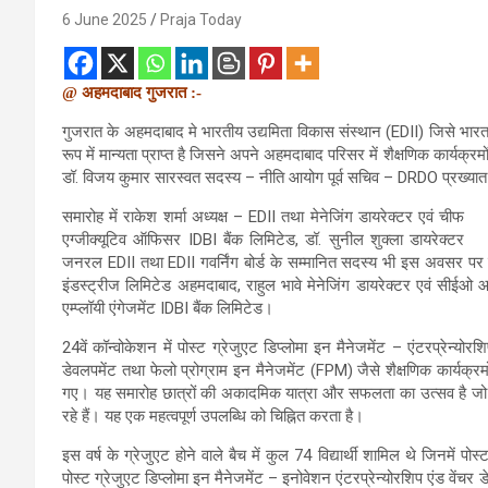
6 June 2025
Praja Today
@ अहमदाबाद गुजरात :-
गुजरात के अहमदाबाद मे भारतीय उद्यमिता विकास संस्थान (EDII) जिसे भारत 
रूप में मान्यता प्राप्त है जिसने अपने अहमदाबाद परिसर में शैक्षणिक कार्यक्
डॉ. विजय कुमार सारस्वत सदस्य – नीति आयोग पूर्व सचिव – DRDO प्रख्यात 
समारोह में राकेश शर्मा अध्यक्ष – EDII तथा मेनेजिंग डायरेक्टर एवं चीफ
एग्जीक्यूटिव ऑफिसर IDBI बैंक लिमिटेड, डॉ. सुनील शुक्ला डायरेक्टर
जनरल EDII तथा EDII गवर्निंग बोर्ड के सम्मानित सदस्य भी इस अवसर पर उ
इंडस्ट्रीज लिमिटेड अहमदाबाद, राहुल भावे मेनेजिंग डायरेक्टर एवं सीईओ आ
एम्प्लॉयी एंगेजमेंट IDBI बैंक लिमिटेड।
24वें कॉन्वोकेशन में पोस्ट ग्रेजुएट डिप्लोमा इन मैनेजमेंट – एंटरप्रेन्योर
डेवलपमेंट तथा फेलो प्रोग्राम इन मैनेजमेंट (FPM) जैसे शैक्षणिक कार्यक्रमो
गए। यह समारोह छात्रों की अकादमिक यात्रा और सफलता का उत्सव है जो अब वि
रहे हैं। यह एक महत्वपूर्ण उपलब्धि को चिह्नित करता है।
इस वर्ष के ग्रेजुएट होने वाले बैच में कुल 74 विद्यार्थी शामिल थे जिनमें 
पोस्ट ग्रेजुएट डिप्लोमा इन मैनेजमेंट – इनोवेशन एंटरप्रेन्योरशिप एंड वेंचर