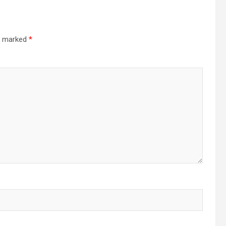
re marked
*