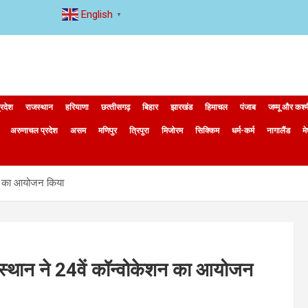
English
▼
्रदेश
राजस्थान
हरियाणा
छत्‍तीसगढ़
बिहार
झारखंड
हिमाचल
पंजाब
जम्मू और कश्
अरुणाचल प्रदेश
असम
मणिपुर
त्रिपुरा
मिजोरम
सिक्किम
धर्म-कर्म
नागालैंड
म
ेशन का आयोजन किया
स्थान ने 24वें कॉन्वोकेशन का आयोजन