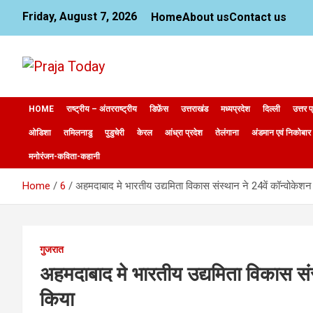
Skip
Friday, August 7, 2026
Home
About us
Contact us
to
content
News Website
Praja Today
HOME
राष्ट्रीय – अंतरराष्ट्रीय
डिफ़ेंस
उत्तराखंड
मध्यप्रदेश
दिल्ली
उत्तर प
ओडिशा
तमिलनाडु
पुडुचेरी
केरल
आंध्रा प्रदेश
तेलंगाना
अंडमान एवं निकोबार
मनोरंजन-कविता-कहानी
Home
6
अहमदाबाद मे भारतीय उद्यमिता विकास संस्थान ने 24वें कॉन्वोक
गुजरात
अहमदाबाद मे भारतीय उद्यमिता विकास सं
किया