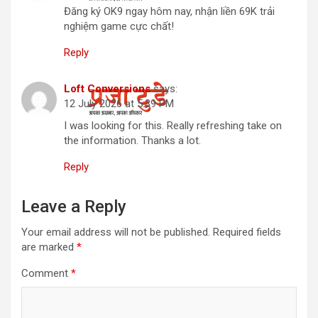
Đăng ký OK9 ngay hôm nay, nhận liền 69K trải
nghiệm game cực chất!
Reply
Loft Conversions
says:
12 July 2026 at 5:39 PM
I was looking for this. Really refreshing take on
the information. Thanks a lot.
Reply
Leave a Reply
Your email address will not be published.
Required fields
are marked
*
Comment
*