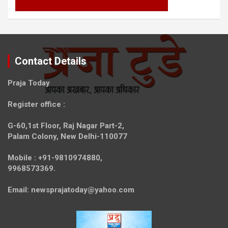
Contact Details
Praja Today
Register office
:
G-60,1st Floor, Raj Nagar Part-2,
Palam Colony, New Delhi-110077
Mobile :
+91-9810974880,
9968573369.
Email:
newsprajatoday@yahoo.com