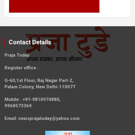
Contact Details
Praja Today
Register office
:
G-60,1st Floor, Raj Nagar Part-2,
Palam Colony, New Delhi-110077
Mobile :
+91-9810974880,
9968573369.
Email:
newsprajatoday@yahoo.com