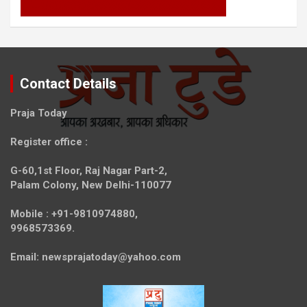
Contact Details
Praja Today
Register office
:
G-60,1st Floor, Raj Nagar Part-2,
Palam Colony, New Delhi-110077
Mobile :
+91-9810974880,
9968573369.
Email:
newsprajatoday@yahoo.com