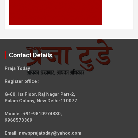
Contact Details
Praja Today
Register office
:
G-60,1st Floor, Raj Nagar Part-2,
Palam Colony, New Delhi-110077
Mobile :
+91-9810974880,
9968573369.
Email:
newsprajatoday@yahoo.com