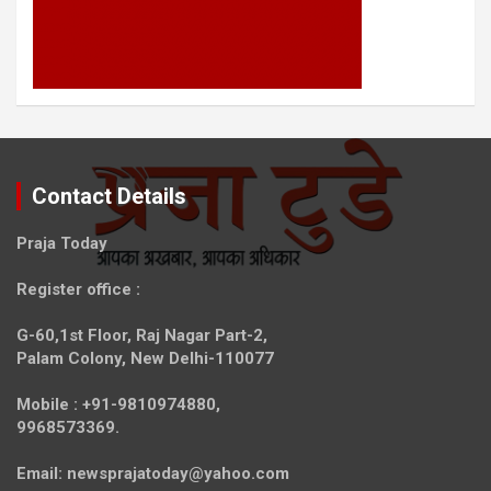
Contact Details
Praja Today
Register office
:
G-60,1st Floor, Raj Nagar Part-2,
Palam Colony, New Delhi-110077
Mobile :
+91-9810974880,
9968573369.
Email:
newsprajatoday@yahoo.com