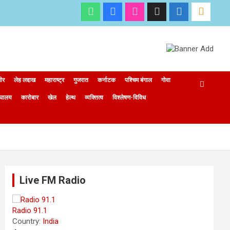
मीर
लेह लद्दाख
महाराष्ट्र
गुजरात
कर्नाटक
पश्चिम बंगाल
गोवा
ेघालय
कारोबार
खेल
हेल्थ
व्यक्तित्व
विश्लेषण-विविध
Live FM Radio
Radio 91.1
Country:
India