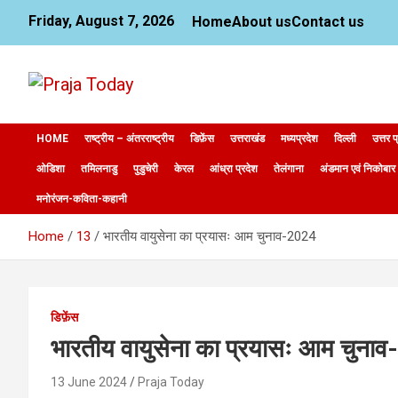
Skip
Friday, August 7, 2026
Home
About us
Contact us
to
content
News Website
Praja Today
HOME
राष्ट्रीय – अंतरराष्ट्रीय
डिफ़ेंस
उत्तराखंड
मध्यप्रदेश
दिल्ली
उत्तर प
ओडिशा
तमिलनाडु
पुडुचेरी
केरल
आंध्रा प्रदेश
तेलंगाना
अंडमान एवं निकोबार
मनोरंजन-कविता-कहानी
Home
13
भारतीय वायुसेना का प्रयासः आम चुनाव-2024
डिफ़ेंस
भारतीय वायुसेना का प्रयासः आम चुना
13 June 2024
Praja Today