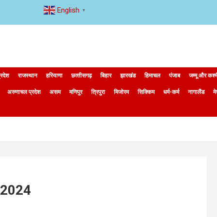
English
▼
्रदेश
राजस्थान
हरियाणा
छत्‍तीसगढ़
बिहार
झारखंड
हिमाचल
पंजाब
जम्मू और कश्
अरुणाचल प्रदेश
असम
मणिपुर
त्रिपुरा
मिजोरम
सिक्किम
धर्म-कर्म
नागालैंड
म
व-2024