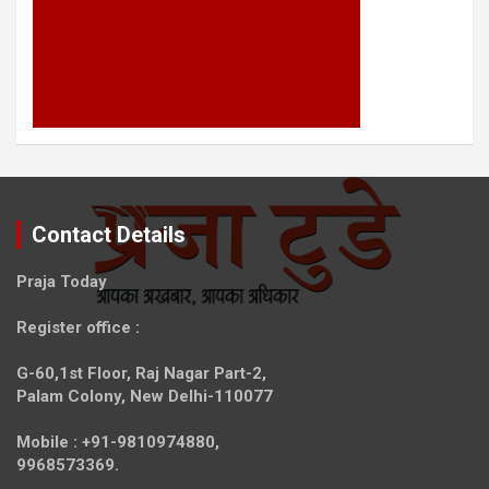
Contact Details
Praja Today
Register office
:
G-60,1st Floor, Raj Nagar Part-2,
Palam Colony, New Delhi-110077
Mobile :
+91-9810974880,
9968573369.