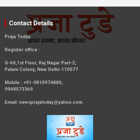
Contact Details
Praja Today
Register office
:
G-60,1st Floor, Raj Nagar Part-2,
Palam Colony, New Delhi-110077
Mobile :
+91-9810974880,
9968573369.
Email:
newsprajatoday@yahoo.com