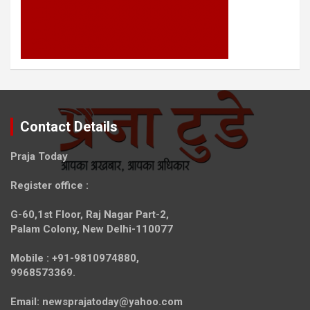
Contact Details
Praja Today
Register office
:
G-60,1st Floor, Raj Nagar Part-2,
Palam Colony, New Delhi-110077
Mobile :
+91-9810974880,
9968573369.
Email:
newsprajatoday@yahoo.com