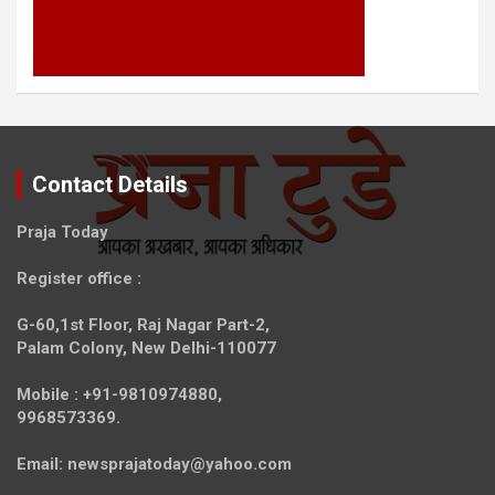
Contact Details
Praja Today
Register office
:
G-60,1st Floor, Raj Nagar Part-2,
Palam Colony, New Delhi-110077
Mobile :
+91-9810974880,
9968573369.
Email:
newsprajatoday@yahoo.com