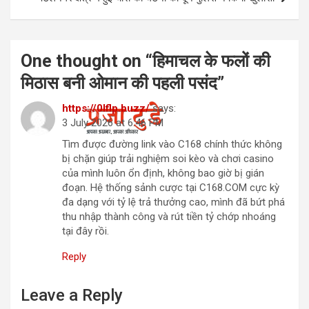
One thought on “
हिमाचल के फलों की
मिठास बनी ओमान की पहली पसंद
”
https://0lflp.buzz/
says:
3 July 2026 at 6:46 PM
Tìm được đường link vào C168 chính thức không
bị chặn giúp trải nghiệm soi kèo và chơi casino
của mình luôn ổn định, không bao giờ bị gián
đoạn. Hệ thống sảnh cược tại C168.COM cực kỳ
đa dạng với tỷ lệ trả thưởng cao, mình đã bứt phá
thu nhập thành công và rút tiền tỷ chớp nhoáng
tại đây rồi.
Reply
Leave a Reply