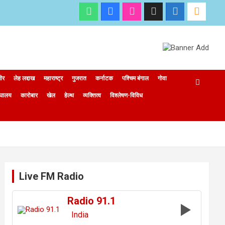
मीर
लेह लद्दाख
महाराष्ट्र
गुजरात
कर्नाटक
पश्चिम बंगाल
गोवा
ेघालय
कारोबार
खेल
हेल्थ
व्यक्तित्व
विश्लेषण-विविध
Live FM Radio
Radio 91.1
India