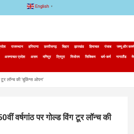
English
▼
्रदेश
राजस्थान
हरियाणा
छत्‍तीसगढ़
बिहार
झारखंड
हिमाचल
पंजाब
जम्मू और कश्
अरुणाचल प्रदेश
असम
मणिपुर
त्रिपुरा
मिजोरम
सिक्किम
धर्म-कर्म
नागालैंड
म
ग टूर लॉन्च की ‘बुकिंग्स ओपन’
वीं वर्षगांठ पर गोल्ड विंग टूर लॉन्च की