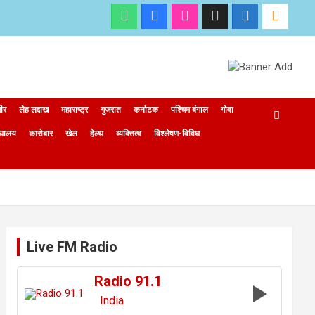
मीर
लेह लद्दाख
महाराष्ट्र
गुजरात
कर्नाटक
पश्चिम बंगाल
गोवा
ेघालय
कारोबार
खेल
हेल्थ
व्यक्तित्व
विश्लेषण-विविध
Live FM Radio
Radio 91.1
India