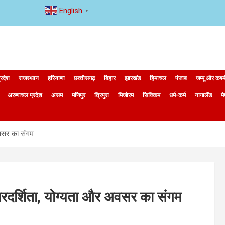
English
▼
्रदेश
राजस्थान
हरियाणा
छत्‍तीसगढ़
बिहार
झारखंड
हिमाचल
पंजाब
जम्मू और कश्
अरुणाचल प्रदेश
असम
मणिपुर
त्रिपुरा
मिजोरम
सिक्किम
धर्म-कर्म
नागालैंड
म
अवसर का संगम
पारदर्शिता, योग्यता और अवसर का संगम