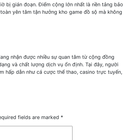
iờ bị gián đoạn. Điểm cộng lớn nhất là nền tảng bảo
àn toàn yên tâm tận hưởng kho game đồ sộ mà không
 đang nhận được nhiều sự quan tâm từ cộng đồng
 dạng và chất lượng dịch vụ ổn định. Tại đây, người
m hấp dẫn như cá cược thể thao, casino trực tuyến,
equired fields are marked
*