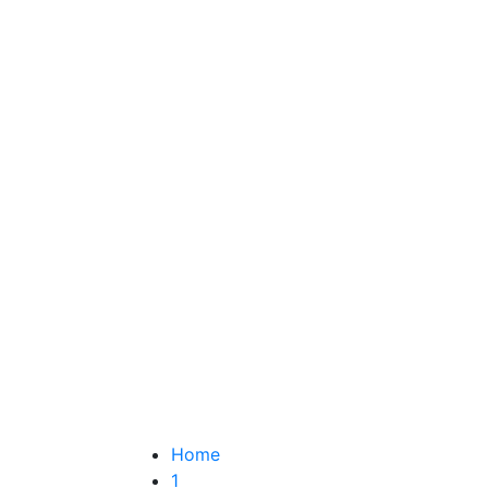
मिजोरम
सिक्किम
धर्म-कर्म
नागालैंड
मेघालय
कारोबार
खेल
हेल्थ
व्यक्तित्व
विश्लेषण-विविध
मनोरंजन-कविता-कहानी
Home
1