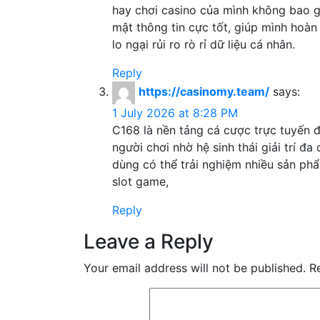
hay chơi casino của mình không bao g
mật thông tin cực tốt, giúp mình ho
lo ngại rủi ro rò rỉ dữ liệu cá nhân.
Reply
https://casinomy.team/
says:
1 July 2026 at 8:28 PM
C168 là nền tảng cá cược trực tuyến
người chơi nhờ hệ sinh thái giải trí đa
dùng có thể trải nghiệm nhiều sản phẩ
slot game,
Reply
Leave a Reply
Your email address will not be published.
R