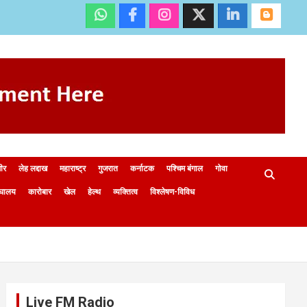
मीर
लेह लद्दाख
महाराष्ट्र
गुजरात
कर्नाटक
पश्चिम बंगाल
गोवा
ेघालय
कारोबार
खेल
हेल्थ
व्यक्तित्व
विश्लेषण-विविध
Live FM Radio