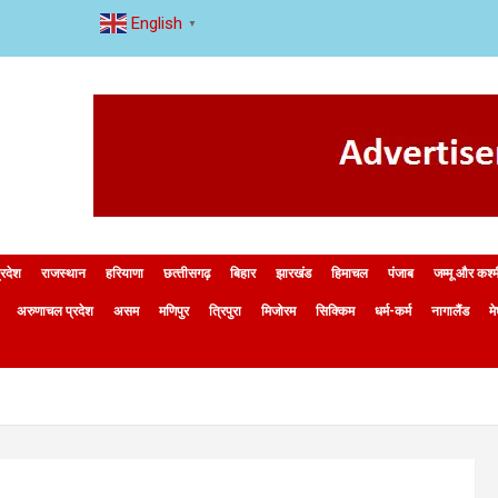
English
▼
्रदेश
राजस्थान
हरियाणा
छत्‍तीसगढ़
बिहार
झारखंड
हिमाचल
पंजाब
जम्मू और कश्
अरुणाचल प्रदेश
असम
मणिपुर
त्रिपुरा
मिजोरम
सिक्किम
धर्म-कर्म
नागालैंड
म