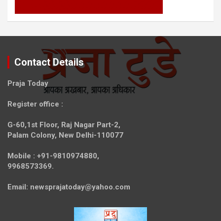
Contact Details
Praja Today
Register office
:
G-60,1st Floor, Raj Nagar Part-2,
Palam Colony, New Delhi-110077
Mobile :
+91-9810974880,
9968573369.
Email:
newsprajatoday@yahoo.com