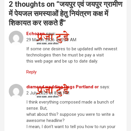
2 thoughts on “
जयपुर एवं जयपुर ग्रामीण
में पेयजल समस्याओं हेतु नियंत्रण कक्ष में
शिकायत कर सकते हैं
”
Echozen
says:
29 March 2026 at 5:23 AM
If some one desires to be updated with newest
technologies then he must be pay a visit
this web page and be up to date daily.
Reply
diamond wedding rings Portland or
says:
2 July 2026 at 8:46 PM
I think everything composed made a bunch of
sense. But,
what about this? suppose you were to write a
awesome headline?
I mean, I don’t want to tell you how to run your