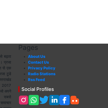
Pages
से बढ़ता
About Us
ै। प्रजा
Contact Us
ेश से एक
Privacy Policy
रजा टुडे
Radio Stations
तराखंड
Rss Feed
रण 2017
Social Profiles
 जो अपने
 सबसे
 समाचार