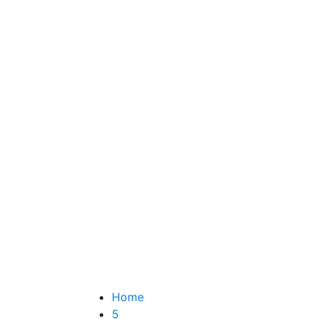
मिजोरम
सिक्किम
धर्म-कर्म
नागालैंड
मेघालय
कारोबार
खेल
हेल्थ
व्यक्तित्व
विश्लेषण-विविध
मनोरंजन-कविता-कहानी
Home
5