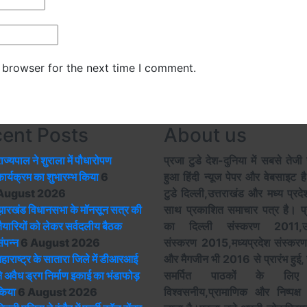
 browser for the next time I comment.
ent Posts
About us
ाज्यपाल ने शुराला में पौधारोपण
प्रजा टुडे देश-दुनिया में सबसे तेजी 
ार्यक्रम का शुभारम्भ किया
6
हुआ हिंदी न्यूज पेपर और वेबसाइट ह
August 2026
टुडे दिल्ली,उत्तराखंड और मध्य प्रद
झारखंड विधानसभा के मॉनसून सत्र की
साथ प्रकाशित समाचार पत्र है। प्
ैयारियों को लेकर सर्वदलीय बैठक
का दिल्ली संस्करण 2011,उत्
ंपन्न
6 August 2026
संस्करण 2015,मध्यप्रदेश संस्क
हाराष्ट्र के सातारा जिले में डीआरआई
और मैगजीन भी 2016 से प्रारंभ हुई,
े अवैध ड्रग निर्माण इकाई का भंडाफोड़
समर्पित पाठकों के लिए
किया
6 August 2026
विश्वसनीय,प्रामाणिक और निष्पक्ष