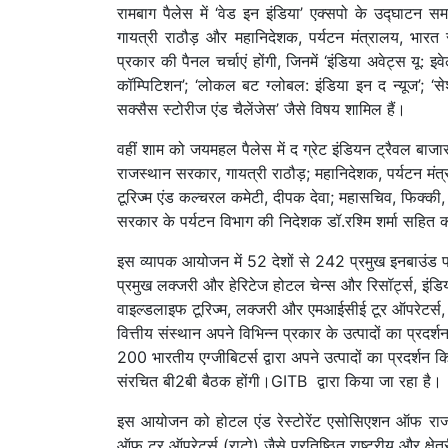
रामबाग पैलेस में ‘वेड इन इंडिया’ एक्सपो के उद्घाटन 
गायत्री राठौड़ और महानिदेशक, पर्यटन मंत्रालय, भारत 
प्रकार की पैनल चर्चाएं होंगी, जिनमें ‘इंडिया अवेट्स यू:
कॉम्पिटिशन’; ‘लोकल बट ग्लोबल: इंडिया इन द न्यूज’; ‘सेश
सक्सैस स्टोरीज एंड चैलेंजेस’ जैसे विषय शामिल हैं।
वहीं शाम को जयमहल पैलेस में द ग्रेट इंडियन ट्रैवल बा
राजस्थान सरकार, गायत्री राठौड़; महानिदेशक, पर्यटन मं
टूरिज्म एंड कल्चरल कमेटी, दीपक देवा; महासचिव, फिक्की, ए
सरकार के पर्यटन विभाग की निदेशक डॉ.रश्मि शर्मा सहित क
इस व्यापक आयोजन में 52 देशों से 242 प्रमुख इनबाउंड फॉरेन
प्रमुख लक्जरी और हेरिटेज होटल चेन्स और रिसॉर्ट्स, इंडियन 
वाइल्डलाइफ टूरिज्म, लक्जरी और एमआईसीई टूर ऑपरेटर्स, आय
वित्तीय संस्थान अपने विभिन्न प्रकार के उत्पादों का प्रद
200 भारतीय एग्जीबिटर्स द्वारा अपने उत्पादों का प्रदर्शन 
संरचित बी2बी बैठक होंगी।GITB द्वारा किया जा रहा है।
इस आयोजन को होटल एंड रेस्टोरेंट एसोसिएशन ऑफ राज
ऑफ टूर ऑपरेटर्स (राटो) जैसे प्रतिष्ठित राष्ट्रीय और क्षे