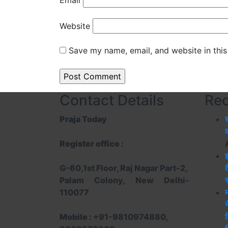
Website
Save my name, email, and website in this
Contact Details
Rec
Praja Today
र
क
Register office
:
G-60,1st Floor, Raj Nagar Part-2,
त
Palam Colony, New Delhi-
स
110077
म
न
Mobile :
+91-9810974880,