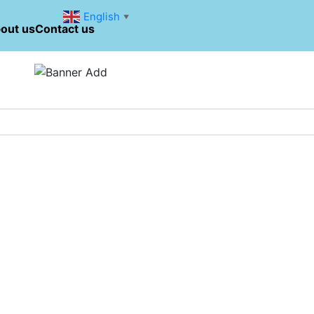
English
▼
out us
Contact us