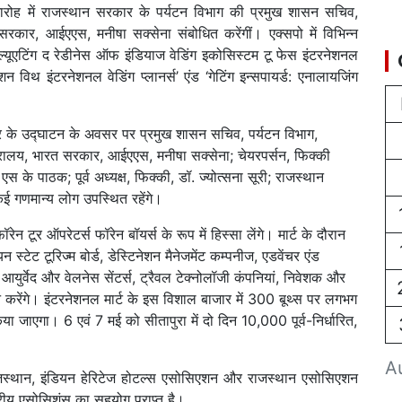
समारोह में राजस्थान सरकार के पर्यटन विभाग की प्रमुख शासन सचिव,
सरकार, आईएएस, मनीषा सक्सेना संबोधित करेंगीं। एक्सपो में विभिन्न
 इवेल्यूएटिंग द रेडीनेस ऑफ इंडियाज वेडिंग इकोसिस्टम टू फेस इंटरनेशनल
न विथ इंटरनेशनल वेडिंग प्लानर्स’ एंड ‘गेटिंग इन्सपायर्ड: एनालायजिंग
जार के उद्घाटन के अवसर पर प्रमुख शासन सचिव, पर्यटन विभाग,
त्रालय, भारत सरकार, आईएएस, मनीषा सक्सेना; चेयरपर्सन, फिक्की
स के पाठक; पूर्व अध्यक्ष, फिक्की, डॉ. ज्योत्सना सूरी; राजस्थान
ई गणमान्य लोग उपस्थित रहेंगे।
 टूर ऑपरेटर्स फॉरेन बॉयर्स के रूप में हिस्सा लेंगे। मार्ट के दौरान
स्टेट टूरिज्म बोर्ड, डेस्टिनेशन मैनेजमेंट कम्पनीज, एडवेंचर एंड
ुर्वेद और वेलनेस सेंटर्स, ट्रैवल टेक्नोलॉजी कंपनियां, निवेशक और
र्शन करेंगे। इंटरनेशनल मार्ट के इस विशाल बाजार में 300 बूथ्स पर लगभग
किया जाएगा। 6 एवं 7 मई को सीतापुरा में दो दिन 10,000 पूर्व-निर्धारित,
A
स्थान, इंडियन हेरिटेज होटल्स एसोसिएशन और राजस्थान एसोसिएशन
त्रीय एसोसिशंस का सहयोग प्राप्त है।