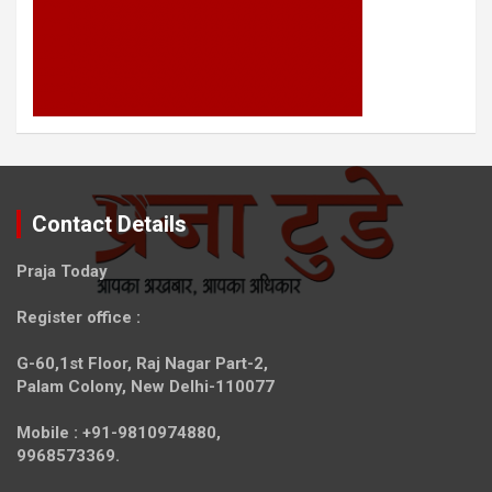
Contact Details
Praja Today
Register office
:
G-60,1st Floor, Raj Nagar Part-2,
Palam Colony, New Delhi-110077
Mobile :
+91-9810974880,
9968573369.