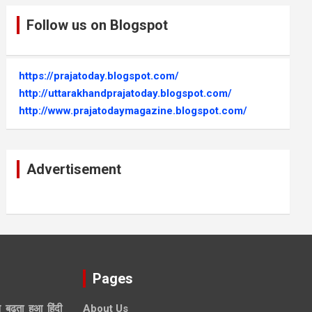
Follow us on Blogspot
https://prajatoday.blogspot.com/
http://uttarakhandprajatoday.blogspot.com/
http://www.prajatodaymagazine.blogspot.com/
Advertisement
Pages
े बढ़ता हुआ हिंदी
About Us