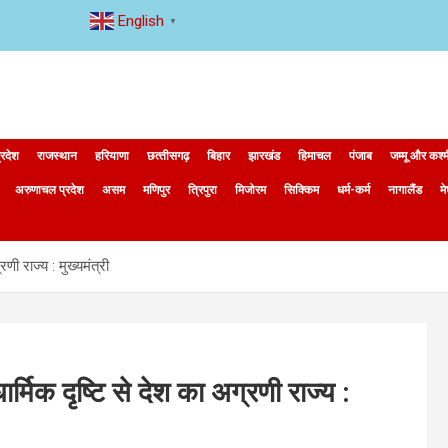
English
▼
्रदेश
राजस्थान
हरियाणा
छत्‍तीसगढ़
बिहार
झारखंड
हिमाचल
पंजाब
जम्मू और कश्
अरुणाचल प्रदेश
असम
मणिपुर
त्रिपुरा
मिजोरम
सिक्किम
धर्म-कर्म
नागालैंड
म
णी राज्य : मुख्यमंत्री
्मिक दृष्टि से देश का अग्रणी राज्य :