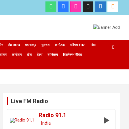
मीर
लेह लद्दाख
महाराष्ट्र
गुजरात
कर्नाटक
पश्चिम बंगाल
गोवा
ेघालय
कारोबार
खेल
हेल्थ
व्यक्तित्व
विश्लेषण-विविध
Live FM Radio
Radio 91.1
India