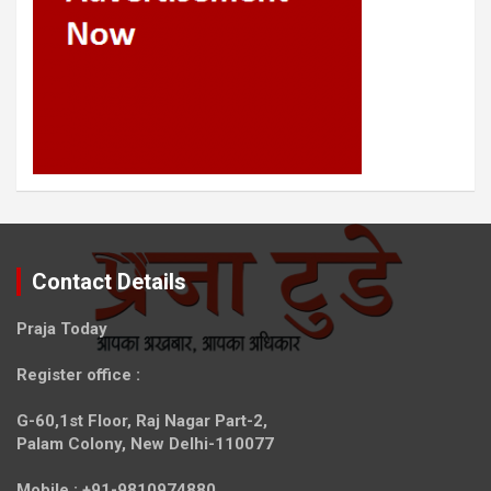
Contact Details
Praja Today
Register office
:
G-60,1st Floor, Raj Nagar Part-2,
Palam Colony, New Delhi-110077
Mobile :
+91-9810974880,