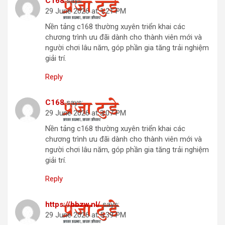
C168
says:
29 June 2026 at 1:21 PM
Nền tảng c168 thường xuyên triển khai các
chương trình ưu đãi dành cho thành viên mới và
người chơi lâu năm, góp phần gia tăng trải nghiệm
giải trí.
Reply
C168
says:
29 June 2026 at 3:07 PM
Nền tảng c168 thường xuyên triển khai các
chương trình ưu đãi dành cho thành viên mới và
người chơi lâu năm, góp phần gia tăng trải nghiệm
giải trí.
Reply
https://bbzw.nl/
says:
29 June 2026 at 5:39 PM