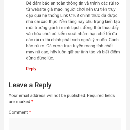
Để đảm bảo an toàn thông tin và tránh các rủi ro
từ website giả mạo, người chơi nên ưu tiên truy
cập qua hệ thống Link C168 chính thức đã được
nhà cái xác thực. Nền tảng này chú trọng kiến tạo
môi trường giải trí minh bạch, đồng thời thúc đẩy
văn hóa chơi có kiểm soát nhằm hạn chế tối đa
các rủi ro tài chính phát sinh ngoài ý muốn. Cảnh
báo rủi ro: Cá cược trực tuyến mang tính chất
may rủi cao, hãy luôn giữ sự tỉnh táo và biết điểm
dừng đúng lúc.
Reply
Leave a Reply
Your email address will not be published.
Required fields
are marked
*
Comment
*