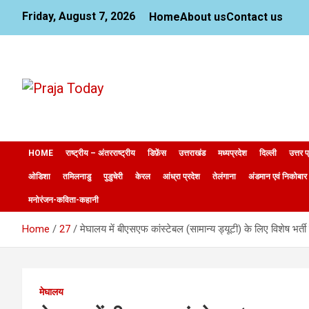
Skip
Friday, August 7, 2026
Home
About us
Contact us
to
content
News Website
Praja Today
HOME
राष्ट्रीय – अंतरराष्ट्रीय
डिफ़ेंस
उत्तराखंड
मध्यप्रदेश
दिल्ली
उत्तर प
ओडिशा
तमिलनाडु
पुडुचेरी
केरल
आंध्रा प्रदेश
तेलंगाना
अंडमान एवं निकोबार
मनोरंजन-कविता-कहानी
Home
27
मेघालय में बीएसएफ कांस्टेबल (सामान्य ड्यूटी) के लिए विशेष भर्ती
मेघालय