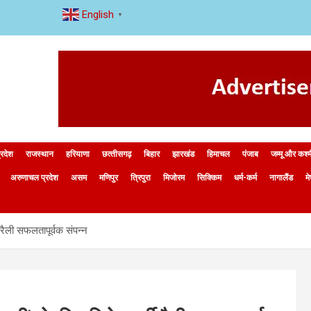
English
▼
्रदेश
राजस्थान
हरियाणा
छत्‍तीसगढ़
बिहार
झारखंड
हिमाचल
पंजाब
जम्मू और कश्
अरुणाचल प्रदेश
असम
मणिपुर
त्रिपुरा
मिजोरम
सिक्किम
धर्म-कर्म
नागालैंड
म
 रैली सफलतापूर्वक संपन्न