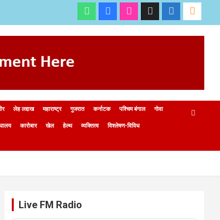
मीर
लेह लद्दाख
महाराष्ट्र
गुजरात
कर्नाटक
पश्चिम बंगाल
गोवा
ेघालय
कारोबार
खेल
हेल्थ
व्यक्तित्व
विश्लेषण-विविध
Live FM Radio