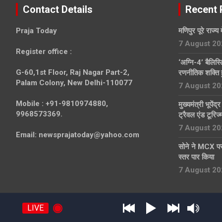
Contact Details
Recent 
Praja Today
मणिपुर पूरे राज्य 
7 August 20
Register office
:
‘अग्नि-4’ बैलिस
G-60,1st Floor, Raj Nagar Part-2,
रणनीतिक शक्ति 
Palam Colony, New Delhi-110077
7 August 20
Mobile :
+91-9810974880,
मुख्यमंत्री भूपेंद
9968573369.
ट्रैवल एंड टूरिज
7 August 20
Email:
newsprajatoday@yahoo.com
सोने ने MCX पर
स्तर पार किया
7 August 20
Copyright © 2019
Praja Today
Privacy Policy
Theme by:
Th
LIVE