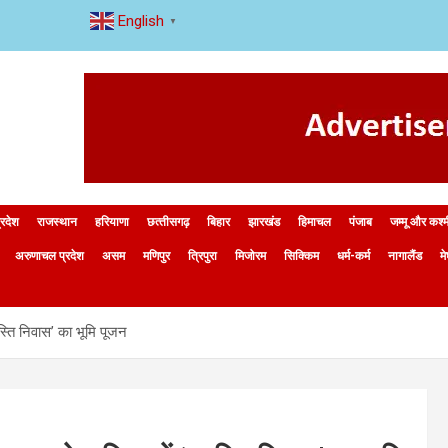
English
▼
्रदेश
राजस्थान
हरियाणा
छत्‍तीसगढ़
बिहार
झारखंड
हिमाचल
पंजाब
जम्मू और कश्
अरुणाचल प्रदेश
असम
मणिपुर
त्रिपुरा
मिजोरम
सिक्किम
धर्म-कर्म
नागालैंड
म
वस्ति निवास’ का भूमि पूजन