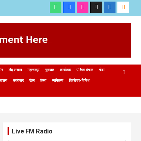
मीर
लेह लद्दाख
महाराष्ट्र
गुजरात
कर्नाटक
पश्चिम बंगाल
गोवा
ेघालय
कारोबार
खेल
हेल्थ
व्यक्तित्व
विश्लेषण-विविध
Live FM Radio