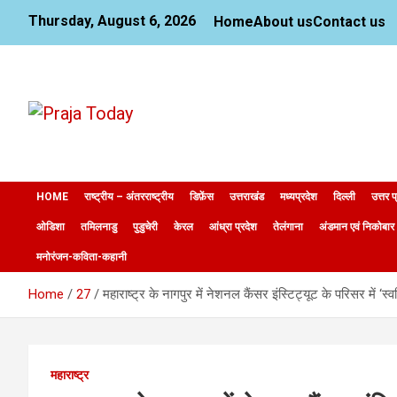
Skip
Thursday, August 6, 2026
Home
About us
Contact us
to
content
News Website
Praja Today
HOME
राष्ट्रीय – अंतरराष्ट्रीय
डिफ़ेंस
उत्तराखंड
मध्यप्रदेश
दिल्ली
उत्तर प
ओडिशा
तमिलनाडु
पुडुचेरी
केरल
आंध्रा प्रदेश
तेलंगाना
अंडमान एवं निकोबार
मनोरंजन-कविता-कहानी
Home
27
महाराष्ट्र के नागपुर में नेशनल कैंसर इंस्टिट्यूट के परिसर में ‘स्
महाराष्ट्र