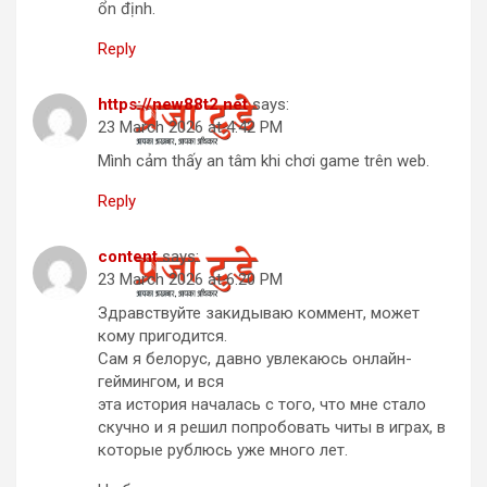
ổn định.
Reply
https://new88t2.net
says:
23 March 2026 at 4:42 PM
Mình cảm thấy an tâm khi chơi game trên web.
Reply
content
says:
23 March 2026 at 6:20 PM
Здравствуйте закидываю коммент, может
кому пригодится.
Сам я белорус, давно увлекаюсь онлайн-
геймингом, и вся
эта история началась с того, что мне стало
скучно и я решил попробовать читы в играх, в
которые рублюсь уже много лет.