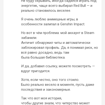
Не буду скрывать, иногда садился играть под
энергетик, чаще всего выбирал Red Bull — и
реально становилось веселее.
Я очень люблю анимешные игры, в
особенности залипал в Genshin Impact.
Но вот в чём проблема: мой аккаунт в Steam
забанили.
Античит обнаружил читы и автоматически
заблокировал профиль. Да, я понимал риск, но
всё равно досадно, ведь там
была большая библиотека.
И да, добавил ссылку, можете посмотреть —
вдруг пригодится.
Хотя, если честно, оно того стоило.
Было реально весело в моменте, пусть даже
последствия и закономерные.
Так что вот моя история,
чтобы другие знали, что читерство может