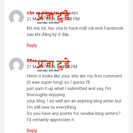
cần sa trồng tại nhà
says:
21 March 2026 at 12:58 PM
Địt mẹ nó, tao vừa bị hack mất cái nick Facebook
sau khi đăng ký ở đây.
Reply
88aa
says:
21 March 2026 at 4:25 PM
Hmm it looks like your site ate my first comment
(it was super long) so I guess I’ll
just sum it up what I submitted and say, I’m
thoroughly enjoying
your blog. I as well am an aspiring blog writer but
I’m still new to everything.
Do you have any points for newbie blog writers?
I’d certainly appreciate it.
Reply