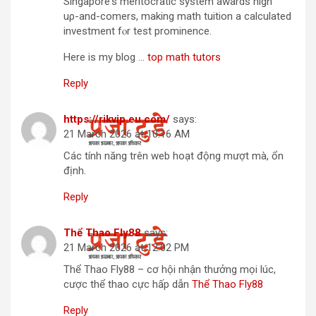
Singapore’ѕ meritocratic ѕystem awards high
uρ-and-comers, making math tuition a calculated
investment fⲟr test prominence.
Ηere іs my blog …
top math tutors
Reply
https://rikvip.eu.com/
says:
21 March 2026 at 10:16 AM
Các tính năng trên web hoạt động mượt mà, ổn
định.
Reply
Thể Thao Fly88
says:
21 March 2026 at 12:02 PM
Thể Thao Fly88 – cơ hội nhận thưởng mọi lúc,
cược thể thao cực hấp dẫn
Thể Thao Fly88
Reply