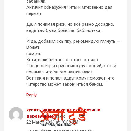
забанили.
Античит обнаружил читы и мгновенно дал
пермач.
Да, я понимал риск, но всё равно досадно,
ведь там была большая библиотека.
И да, добавил ссылку, рекомендую глянуть —
может
помочь.
Хотя, если честно, оно того стоило.
Процесс игры приносил кучу эмоций, хоть и
понимал, что за это наказывают.
Вот так я и попал, вдруг кому поможет, что
читерство может закончиться баном.
Reply
купить наличники на окна резные
деревянные
says:
22 March 2026 at 10:03 PM