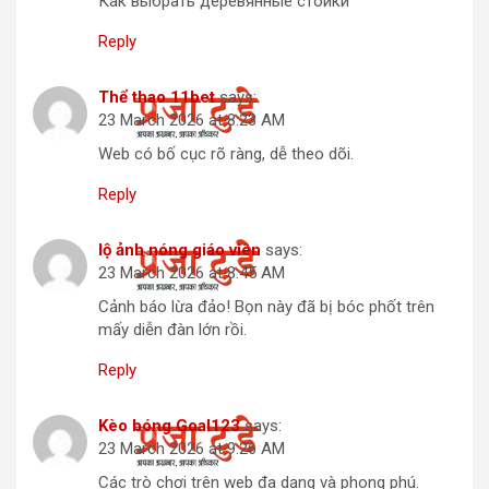
Как выбрать деревянные стойки
Reply
Thể thao 11bet
says:
23 March 2026 at 8:23 AM
Web có bố cục rõ ràng, dễ theo dõi.
Reply
lộ ảnh nóng giáo viên
says:
23 March 2026 at 8:45 AM
Cảnh báo lừa đảo! Bọn này đã bị bóc phốt trên
mấy diễn đàn lớn rồi.
Reply
Kèo bóng Goal123
says:
23 March 2026 at 9:26 AM
Các trò chơi trên web đa dạng và phong phú.