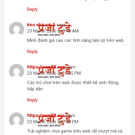
Reply
kèo nhà cái 5
says:
23 March 2026 at 9:43 AM
Mình đánh giá cao các tính năng tiện lợi trên web.
Reply
https://new88.org
says:
23 March 2026 at 12:55 PM
Các trò chơi trên web được thiết kế sinh động,
hấp dẫn.
Reply
https://new88.ac/
says:
23 March 2026 at 2:50 PM
Trải nghiệm chơi game trên web rất mượt mà và