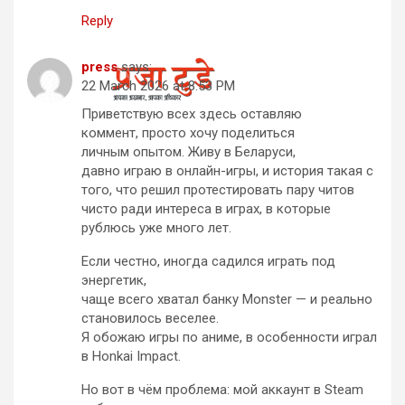
Reply
press
says:
22 March 2026 at 8:53 PM
Приветствую всех здесь оставляю
коммент, просто хочу поделиться
личным опытом. Живу в Беларуси,
давно играю в онлайн-игры, и история такая с
того, что решил протестировать пару читов
чисто ради интереса в играх, в которые
рублюсь уже много лет.
Если честно, иногда садился играть под
энергетик,
чаще всего хватал банку Monster — и реально
становилось веселее.
Я обожаю игры по аниме, в особенности играл
в Honkai Impact.
Но вот в чём проблема: мой аккаунт в Steam