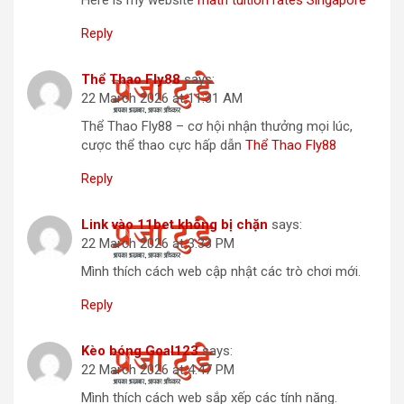
Reply
Thể Thao Fly88
says:
22 March 2026 at 11:31 AM
Thể Thao Fly88 – cơ hội nhận thưởng mọi lúc,
cược thể thao cực hấp dẫn
Thể Thao Fly88
Reply
Link vào 11bet không bị chặn
says:
22 March 2026 at 3:33 PM
Mình thích cách web cập nhật các trò chơi mới.
Reply
Kèo bóng Goal123
says:
22 March 2026 at 4:47 PM
Mình thích cách web sắp xếp các tính năng.