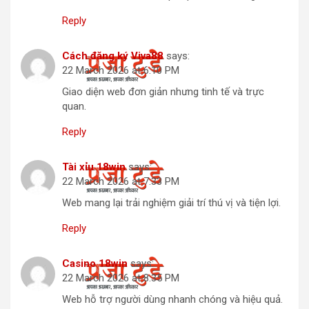
Reply
Cách đăng ký Viva88
says:
22 March 2026 at 6:10 PM
Giao diện web đơn giản nhưng tinh tế và trực
quan.
Reply
Tài xỉu 18win
says:
22 March 2026 at 7:33 PM
Web mang lại trải nghiệm giải trí thú vị và tiện lợi.
Reply
Casino 18win
says:
22 March 2026 at 8:35 PM
Web hỗ trợ người dùng nhanh chóng và hiệu quả.