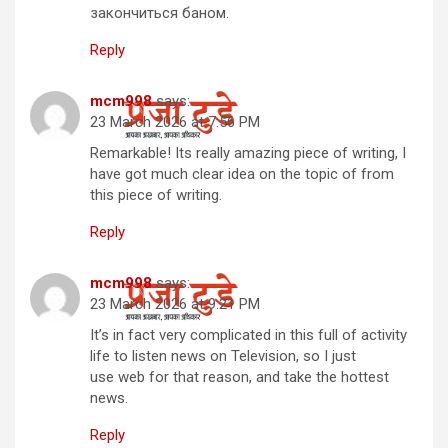
закончиться баном.
Reply
mcm998
says:
23 March 2026 at 7:56 PM
Remarkable! Its really amazing piece of writing, I
have got much clear idea on the topic of from
this piece of writing.
Reply
mcm998
says:
23 March 2026 at 9:21 PM
It’s in fact very complicated in this full of activity
life to listen news on Television, so I just
use web for that reason, and take the hottest
news.
Reply