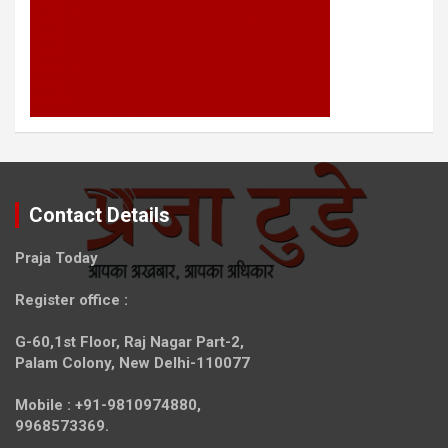
Contact Details
Praja Today
Register office
:
G-60,1st Floor, Raj Nagar Part-2,
Palam Colony, New Delhi-110077
Mobile :
+91-9810974880,
9968573369.