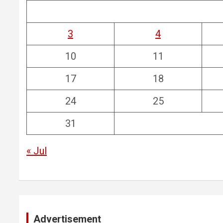
3
4
10
11
17
18
24
25
31
« Jul
Advertisement