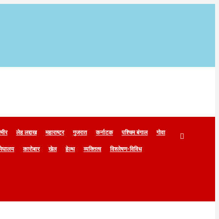
्मीर
लेह लद्दाख
महाराष्ट्र
गुजरात
कर्नाटक
पश्चिम बंगाल
गोवा
मेघालय
कारोबार
खेल
हेल्थ
व्यक्तित्व
विश्लेषण-विविध