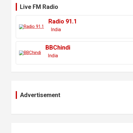
Live FM Radio
Radio 91.1
India
BBChindi
India
Advertisement