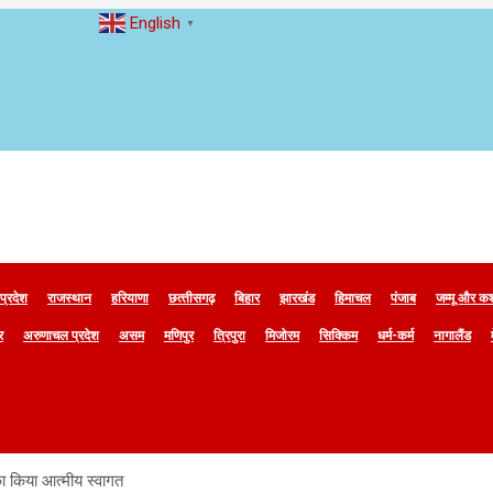
English
▼
 प्रदेश
राजस्थान
हरियाणा
छत्‍तीसगढ़
बिहार
झारखंड
हिमाचल
पंजाब
जम्मू और कश
र
अरुणाचल प्रदेश
असम
मणिपुर
त्रिपुरा
मिजोरम
सिक्किम
धर्म-कर्म
नागालैंड
 का किया आत्मीय स्वागत