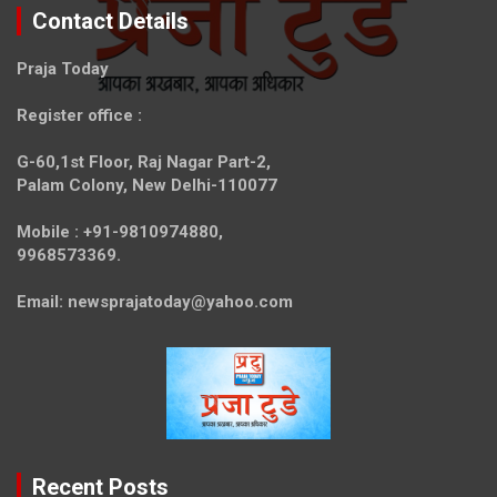
Contact Details
Praja Today
Register office
:
G-60,1st Floor, Raj Nagar Part-2,
Palam Colony, New Delhi-110077
Mobile :
+91-9810974880,
9968573369.
Email:
newsprajatoday@yahoo.com
Recent Posts