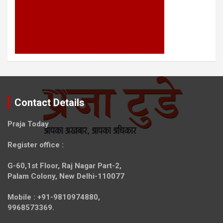
Contact Details
Praja Today
Register office
:
G-60,1st Floor, Raj Nagar Part-2,
Palam Colony, New Delhi-110077
Mobile :
+91-9810974880,
9968573369.