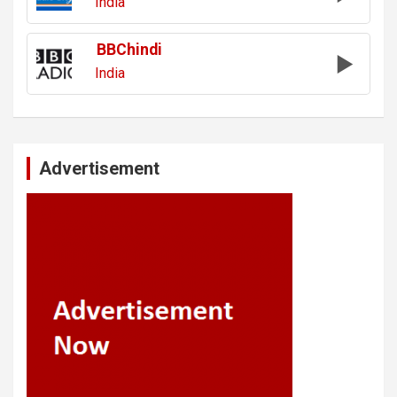
India
BBChindi
India
Advertisement