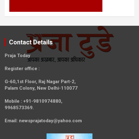
Contact Details
Praja Today
Register office
:
G-60,1st Floor, Raj Nagar Part-2,
Palam Colony, New Delhi-110077
Mobile :
+91-9810974880,
9968573369.
Email:
newsprajatoday@yahoo.com