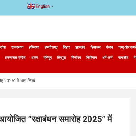
English
▼
्रदेश
राजस्थान
हरियाणा
छत्‍तीसगढ़
बिहार
झारखंड
हिमाचल
पंजाब
जम्मू और कश्
अरुणाचल प्रदेश
असम
मणिपुर
त्रिपुरा
मिजोरम
सिक्किम
धर्म-कर्म
नागालैंड
म
ारोह 2025” में भाग लिया
 में आयोजित “रक्षाबंधन समारोह 2025” में