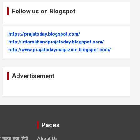
Follow us on Blogspot
https://prajatoday.blogspot.com/
http://uttarakhandprajatoday.blogspot.com/
http://www.prajatodaymagazine.blogspot.com/
Advertisement
Pages
े बढ़ता हुआ हिंदी
About Us