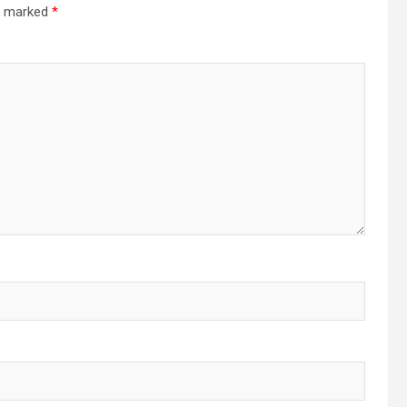
re marked
*