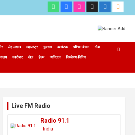
मीर
लेह लद्दाख
महाराष्ट्र
गुजरात
कर्नाटक
पश्चिम बंगाल
गोवा
ेघालय
कारोबार
खेल
हेल्थ
व्यक्तित्व
विश्लेषण-विविध
Live FM Radio
Radio 91.1
India