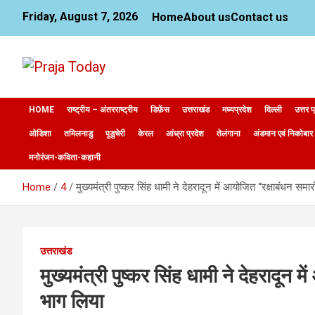
Skip
Friday, August 7, 2026
Home
About us
Contact us
to
content
News Website
Praja Today
HOME
राष्ट्रीय – अंतरराष्ट्रीय
डिफ़ेंस
उत्तराखंड
मध्यप्रदेश
दिल्ली
उत्तर प
ओडिशा
तमिलनाडु
पुडुचेरी
केरल
आंध्रा प्रदेश
तेलंगाना
अंडमान एवं निकोबार
मनोरंजन-कविता-कहानी
Home
4
मुख्यमंत्री पुष्कर सिंह धामी ने देहरादून में आयोजित “रक्षाबंधन सम
उत्तराखंड
मुख्यमंत्री पुष्कर सिंह धामी ने देहरादून
भाग लिया