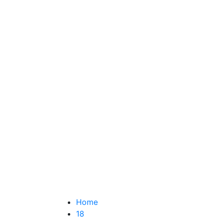
मिजोरम
सिक्किम
धर्म-कर्म
नागालैंड
मेघालय
कारोबार
खेल
हेल्थ
व्यक्तित्व
विश्लेषण-विविध
मनोरंजन-कविता-कहानी
Home
18