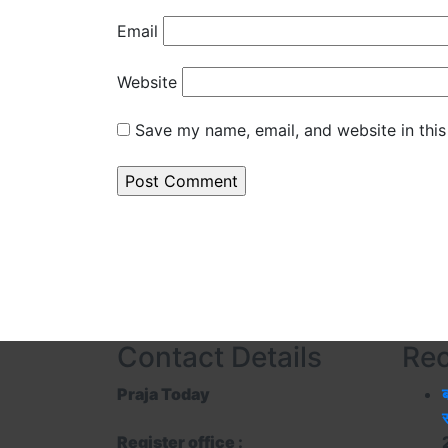
Email
Website
Save my name, email, and website in this
Contact Details
Rec
Praja Today
ब
स
Register office
: