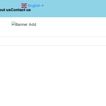
English
▼
out us
Contact us