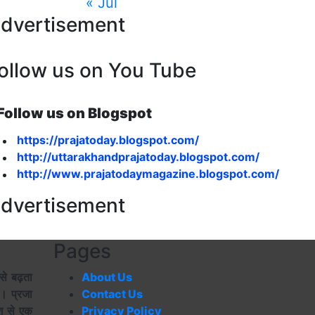
« Jul
dvertisement
ollow us on You Tube
Follow us on Blogspot
https://prajatoday.blogspot.com/
http://uttarakhandprajatoday.blogspot.com/
http://www.prajatodaymagazine.blogspot.com/
dvertisement
Pages
से बढ़ता
About Us
ै। प्रजा
Contact Us
ेश से एक
Privacy Policy