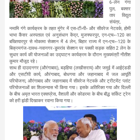
6-लेन गंगा
पुल, बक्सर
ताप विद्युत
संयंत्र,
नमामि गंगे कार्यक्रम के तहत मुंगेर में एस॰टी॰पी॰ और सीवरेज नेटवर्क, होमी
भाभा कैंसर अस्पताल एवं अनुसंधान केंद्र, मुजफ्फरपुर, एन॰एच॰-120 का
बख्तियारपुर से मोकामा सेक्शन में 4 लेन, बिहार राज्य में एन॰एच॰-120 के
बिक्रमगंज-दावथ-नवानगर-डुमरांव सेक्शन पर पक्की सड़क सहित 2 लेन के
सुधार कार्य की योजनाओं का उद्घाटन कार्यक्रम के दौरान मुख्यमंत्री नीतीश
कुमार मौजूद रहे।
साथ ही दाउदनगर (औरंगाबाद), बड़हिया (लखीसराय) और जमुई में आईएंडडी
और एसटीपी कार्य, औरंगाबाद, बोधगया और जहानाबाद में जल आपूर्ति
परियोजना, औरंगाबाद और जहानाबाद में सीवरेज नेटवर्क और ट्रीटमेंट प्लांट
परियोजनाओं का शिलान्यास भी किया गया। इसके अतिरिक्त गया और दिल्ली
के बीच अमृत भारत एक्सप्रेस, वैशाली और कोडरमा के बीच बौद्ध सर्किट ट्रेन
को हरी झंडी दिखाकर रवाना किया गया।