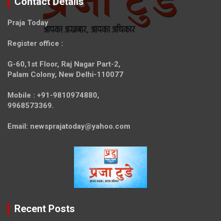
Contact Details
Praja Today
Register office
:
G-60,1st Floor, Raj Nagar Part-2,
Palam Colony, New Delhi-110077
Mobile :
+91-9810974880,
9968573369.
Email:
newsprajatoday@yahoo.com
Recent Posts