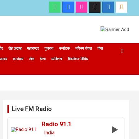
मीर
लेह लद्दाख
महाराष्ट्र
गुजरात
कर्नाटक
पश्चिम बंगाल
गोवा
ेघालय
कारोबार
खेल
हेल्थ
व्यक्तित्व
विश्लेषण-विविध
Live FM Radio
Radio 91.1
India