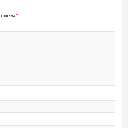
re marked
*