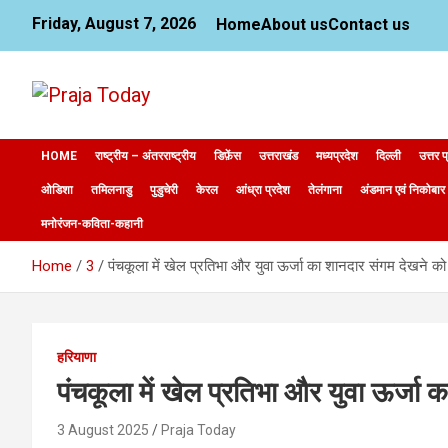
Skip
Friday, August 7, 2026
Home
About us
Contact us
to
content
News Website
Praja Today
HOME
राष्ट्रीय – अंतरराष्ट्रीय
डिफ़ेंस
उत्तराखंड
मध्यप्रदेश
दिल्ली
उत्तर प
ओडिशा
तमिलनाडु
पुडुचेरी
केरल
आंध्रा प्रदेश
तेलंगाना
अंडमान एवं निकोबार
मनोरंजन-कविता-कहानी
Home
3
पंचकूला में खेल प्रतिभा और युवा ऊर्जा का शानदार संगम देखने को
हरियाणा
पंचकूला में खेल प्रतिभा और युवा ऊर्जा 
3 August 2025
Praja Today