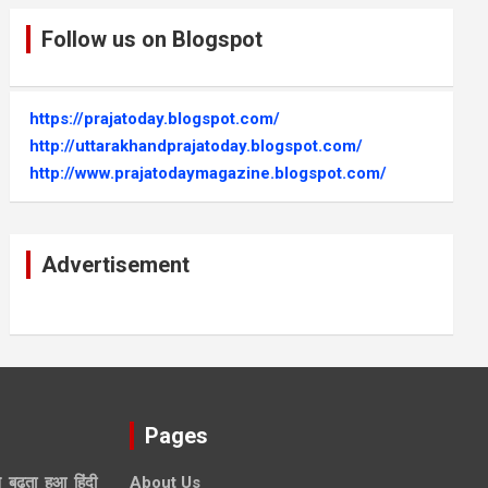
Follow us on Blogspot
https://prajatoday.blogspot.com/
http://uttarakhandprajatoday.blogspot.com/
http://www.prajatodaymagazine.blogspot.com/
Advertisement
Pages
े बढ़ता हुआ हिंदी
About Us