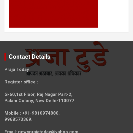
Contact Details
Praja Today
Register office
:
G-60,1st Floor, Raj Nagar Part-2,
Palam Colony, New Delhi-110077
Mobile :
+91-9810974880,
9968573369.
Email:
newsprajatoday@yahoo.com