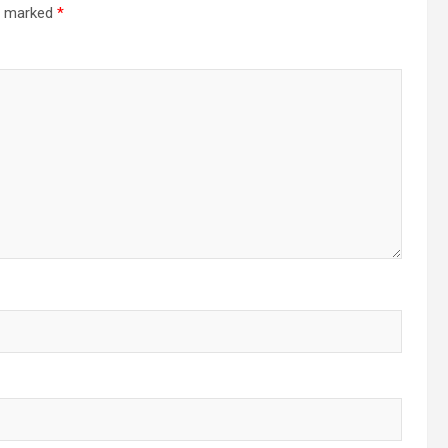
re marked
*