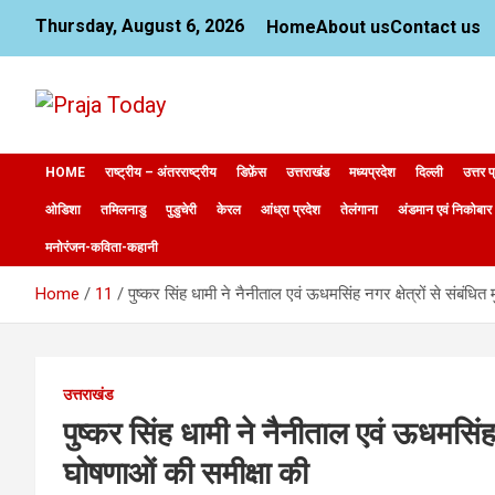
Skip
Thursday, August 6, 2026
Home
About us
Contact us
to
content
News Website
Praja Today
HOME
राष्ट्रीय – अंतरराष्ट्रीय
डिफ़ेंस
उत्तराखंड
मध्यप्रदेश
दिल्ली
उत्तर प
ओडिशा
तमिलनाडु
पुडुचेरी
केरल
आंध्रा प्रदेश
तेलंगाना
अंडमान एवं निकोबार
मनोरंजन-कविता-कहानी
Home
11
पुष्कर सिंह धामी ने नैनीताल एवं ऊधमसिंह नगर क्षेत्रों से संबंधित 
उत्तराखंड
पुष्कर सिंह धामी ने नैनीताल एवं ऊधमसिंह नग
घोषणाओं की समीक्षा की