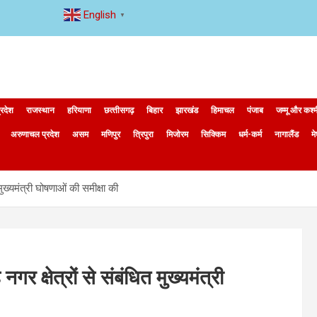
English
▼
्रदेश
राजस्थान
हरियाणा
छत्‍तीसगढ़
बिहार
झारखंड
हिमाचल
पंजाब
जम्मू और कश्
अरुणाचल प्रदेश
असम
मणिपुर
त्रिपुरा
मिजोरम
सिक्किम
धर्म-कर्म
नागालैंड
म
मुख्यमंत्री घोषणाओं की समीक्षा की
र क्षेत्रों से संबंधित मुख्यमंत्री