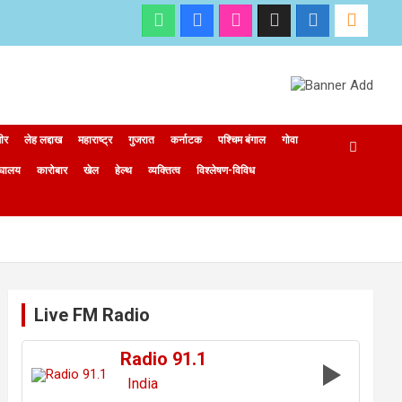
मीर
लेह लद्दाख
महाराष्ट्र
गुजरात
कर्नाटक
पश्चिम बंगाल
गोवा
ेघालय
कारोबार
खेल
हेल्थ
व्यक्तित्व
विश्लेषण-विविध
Live FM Radio
Radio 91.1
India