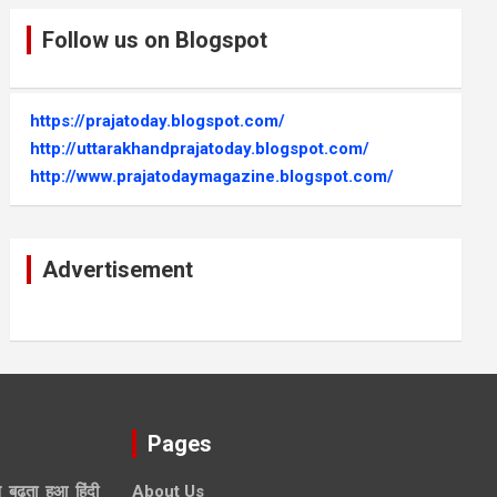
Follow us on Blogspot
https://prajatoday.blogspot.com/
http://uttarakhandprajatoday.blogspot.com/
http://www.prajatodaymagazine.blogspot.com/
Advertisement
Pages
े बढ़ता हुआ हिंदी
About Us