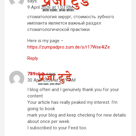
says:
9 April 2026 at 1:03 PM
стоматология хирург, стоимость зубного
импланта является важный раздел
стоматологической практики.
Here is my page –
https://zumpadpro.zum.de/s/r17Wse4iZe
Reply
789club
says:
30 April 2026 at 7:17 AM
I blog often and I genuinely thank you for your
content.
Your article has really peaked my interest. I’m
going to book
mark your blog and keep checking for new details
about once per week.
I subscribed to your Feed too.