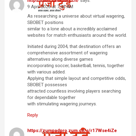
https://bbs.sanesoft.cn/
says:
9 April 2026 at 7:34 AM
As researching a universe about virtual wagering,
SBOBET positions
similar to a lone about a incredibly acclaimed
websites for match enthusiasts around the world.
Initiated during 2004, that destination offers an
comprehensive assortment of wagering
alternatives along diverse games
incorporating soccer, basketball, tennis, together
with various added.
Applying that simple layout and competitive odds,
SBOBET possesses
attracted countless involving players searching
for dependable together
with stimulating wagering journeys.
Reply
https://zumpadpro.zum.de/s/r17Wse4iZe