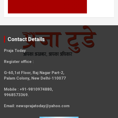
Contact Details
Praja Today
Register office
:
G-60,1st Floor, Raj Nagar Part-2,
Palam Colony, New Delhi-110077
Mobile :
+91-9810974880,
9968573369.
Email:
newsprajatoday@yahoo.com