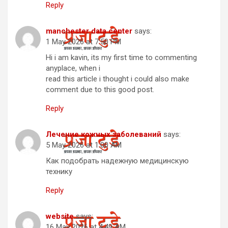
Reply
manchester data center
says:
1 May 2026 at 7:50 PM
Hi i am kavin, its my first time to commenting
anyplace, when i
read this article i thought i could also make
comment due to this good post.
Reply
Лечение кожных заболеваний
says:
5 May 2026 at 1:00 AM
Как подобрать надежную медицинскую
технику
Reply
website
says:
16 May 2026 at 4:49 AM