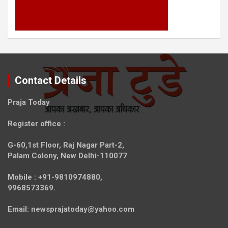
Contact Details
Praja Today
Register office
:
G-60,1st Floor, Raj Nagar Part-2,
Palam Colony, New Delhi-110077
Mobile :
+91-9810974880,
9968573369.
Email:
newsprajatoday@yahoo.com