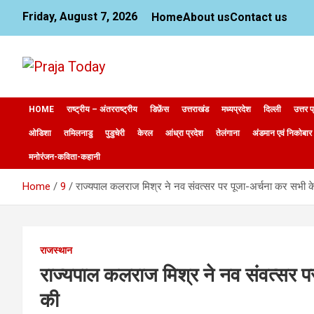
Skip
Friday, August 7, 2026
Home
About us
Contact us
to
content
News Website
Praja Today
HOME
राष्ट्रीय – अंतरराष्ट्रीय
डिफ़ेंस
उत्तराखंड
मध्यप्रदेश
दिल्ली
उत्तर प
ओडिशा
तमिलनाडु
पुडुचेरी
केरल
आंध्रा प्रदेश
तेलंगाना
अंडमान एवं निकोबार
मनोरंजन-कविता-कहानी
Home
9
राज्यपाल कलराज मिश्र ने नव संवत्सर पर पूजा-अर्चना कर सभी 
राजस्थान
राज्यपाल कलराज मिश्र ने नव संवत्सर प
की