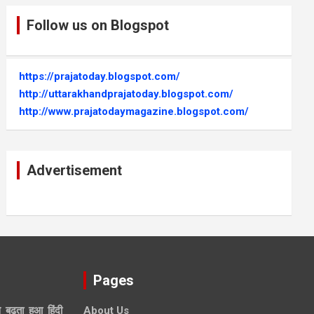
Follow us on Blogspot
https://prajatoday.blogspot.com/
http://uttarakhandprajatoday.blogspot.com/
http://www.prajatodaymagazine.blogspot.com/
Advertisement
Pages
े बढ़ता हुआ हिंदी
About Us