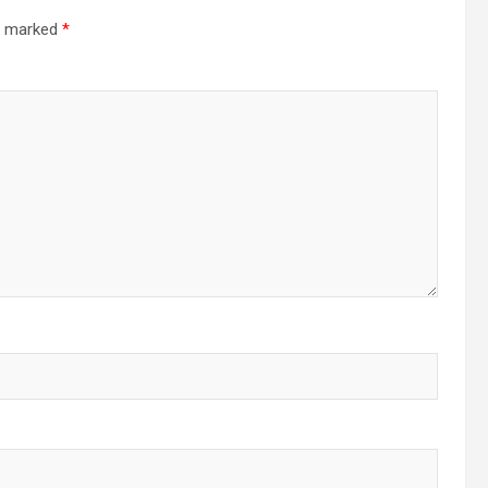
re marked
*