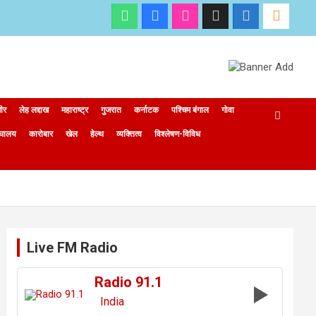
मीर
लेह लद्दाख
महाराष्ट्र
गुजरात
कर्नाटक
पश्चिम बंगाल
गोवा
ेघालय
कारोबार
खेल
हेल्थ
व्यक्तित्व
विश्लेषण-विविध
Live FM Radio
Radio 91.1
India