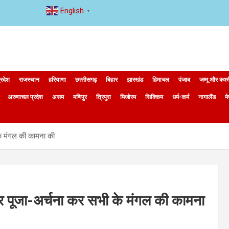
English
▼
्रदेश
राजस्थान
हरियाणा
छत्‍तीसगढ़
बिहार
झारखंड
हिमाचल
पंजाब
जम्मू और कश्
अरुणाचल प्रदेश
असम
मणिपुर
त्रिपुरा
मिजोरम
सिक्किम
धर्म-कर्म
नागालैंड
म
के मंगल की कामना की
र पूजा-अर्चना कर सभी के मंगल की कामना