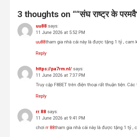
3 thoughts on “
“संघ राष्ट्र के परमवै
uu88
says:
11 June 2026 at 5:52 PM
uu88
tham gia nhà cái này là được tặng 1 tỷ , cam 
Reply
https://pa7rm.nl/
says:
11 June 2026 at 7:37 PM
Truy cập F8BET trên điện thoại rất thuận tiện. Các
Reply
rr 88
says:
11 June 2026 at 9:41 PM
chơi
rr 88
tham gia nhà cái này là được tặng 1 tỷ ,