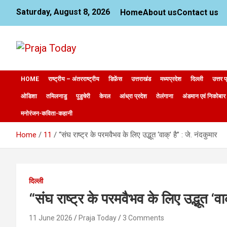
Skip
Saturday, August 8, 2026
Home
About us
Contact us
to
content
News Website
Praja Today
HOME
राष्ट्रीय – अंतरराष्ट्रीय
डिफ़ेंस
उत्तराखंड
मध्यप्रदेश
दिल्ली
उत्तर प
ओडिशा
तमिलनाडु
पुडुचेरी
केरल
आंध्रा प्रदेश
तेलंगाना
अंडमान एवं निकोबार
मनोरंजन-कविता-कहानी
Home
11
“संघ राष्ट्र के परमवैभव के लिए उद्भूत ‘वाक्’ है” : जे. नंदकुमार
दिल्ली
“संघ राष्ट्र के परमवैभव के लिए उद्भूत ‘वाक
11 June 2026
Praja Today
3 Comments