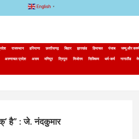
English
▼
्रदेश
राजस्थान
हरियाणा
छत्‍तीसगढ़
बिहार
झारखंड
हिमाचल
पंजाब
जम्मू और कश्
अरुणाचल प्रदेश
असम
मणिपुर
त्रिपुरा
मिजोरम
सिक्किम
धर्म-कर्म
नागालैंड
म
्’ है” : जे. नंदकुमार