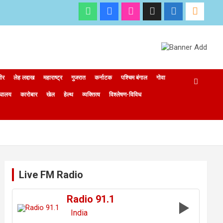
मीर
लेह लद्दाख
महाराष्ट्र
गुजरात
कर्नाटक
पश्चिम बंगाल
गोवा
ेघालय
कारोबार
खेल
हेल्थ
व्यक्तित्व
विश्लेषण-विविध
Live FM Radio
Radio 91.1
India