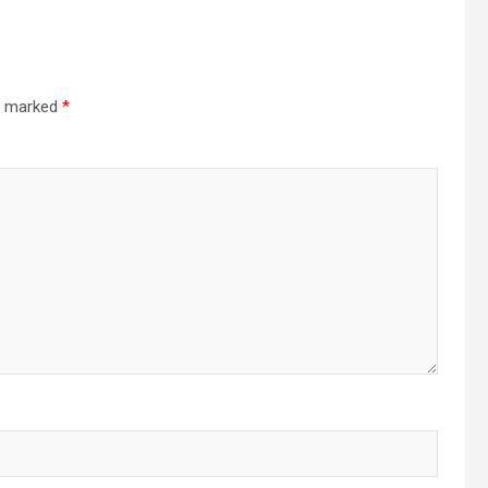
re marked
*